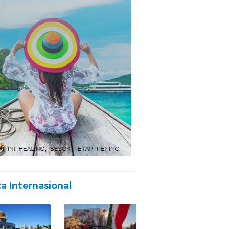
ta Internasional