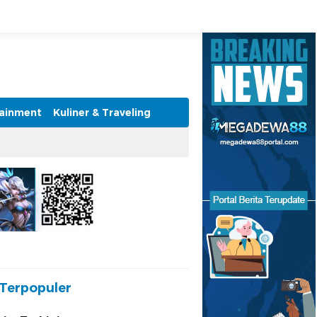
tainment
Kuliner & Traveling
Terpopuler