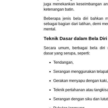
juga menekankan keseimbangan ant
ketenangan batin.
Beberapa jenis bela diri bahkan 
sebagai bagian dari latihan, demi me
mental.
Teknik Dasar dalam Bela Diri
Secara umum, berbagai bela diri 
dasar yang serupa, seperti:
Tendangan,
Serangan menggunakan telapak
Gerakan menyapu dengan kaki,
Teknik pertahanan atau tangkis
Serangan dengan siku dan lutut