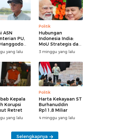
Politik
i ASN
Hubungan
terian PU,
Indonesia India:
 Hanggodo
MoU Strategis dan
larifikasi
Tantangan Baru
gu yang lalu
3 minggu yang lalu
Politik
bab Kepala
Harta Kekayaan ST
h Korupsi
Burhanuddin
Ikut Retret
Rp11,8 Miliar
gu yang lalu
4 minggu yang lalu
Selengkapnya