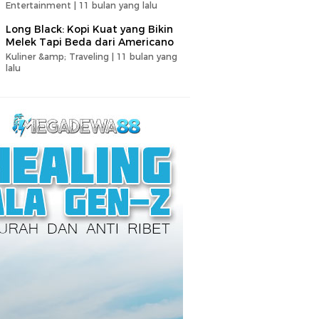
Entertainment |
11 bulan yang lalu
Long Black: Kopi Kuat yang Bikin
Melek Tapi Beda dari Americano
Kuliner &amp; Traveling |
11 bulan yang
lalu