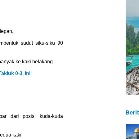
depan,
mbentuk sudut siku-siku 90
anyak ke kaki belakang.
akluk 0-3, Ini
Beri
ebar dari posisi kuda-kuda
kedua kaki,