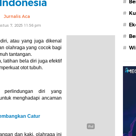
 Indonesia
#
Be
#
Ku
Jurnalis Aca
#
Ek
stus 7, 2025 11:56 pm
#
Be
diri, atau yang juga dikenal
han olahraga yang cocok bagi
#
Wi
enuh tantangan.
atihan bela diri juga efektif
perkuat otot tubuh.
 perlindungan diri yang
u untuk menghadapi ancaman
embangkan Catur
ngan dan kaki, olahraga ini