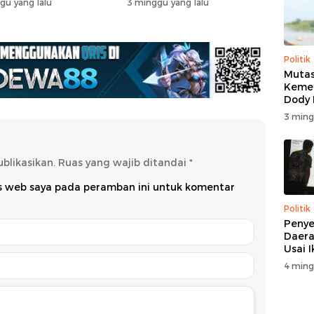
gu yang lalu
3 minggu yang lalu
Politik
Mutas
Kemen
Dody
Beri K
3 ming
blikasikan.
Ruas yang wajib ditandai
*
us web saya pada peramban ini untuk komentar
Politik
Penye
Daera
Usai 
4 ming