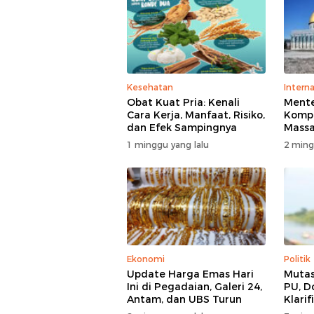
Kesehatan
Interna
Obat Kuat Pria: Kenali
Mente
Cara Kerja, Manfaat, Risiko,
Kompl
dan Efek Sampingnya
Massa
di T
1 minggu yang lalu
2 ming
Polisi
Ekonomi
Politik
Update Harga Emas Hari
Mutas
Ini di Pegadaian, Galeri 24,
PU, D
Antam, dan UBS Turun
Klarif