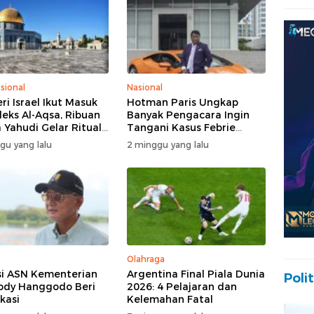
sional
Nasional
ri Israel Ikut Masuk
Hotman Paris Ungkap
eks Al-Aqsa, Ribuan
Banyak Pengacara Ingin
 Yahudi Gelar Ritual
Tangani Kasus Febrie
engah Pengamanan
Adriansyah: Disebut “The
gu yang lalu
2 minggu yang lalu
Dream Case”
Olahraga
i ASN Kementerian
Argentina Final Piala Dunia
Polit
ody Hanggodo Beri
2026: 4 Pelajaran dan
ikasi
Kelemahan Fatal