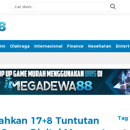
rmasi Terpercaya
mi
Olahraga
Internasional
Finance
Kesehatan
Enter
rahkan 17+8 Tuntutan
Tag 