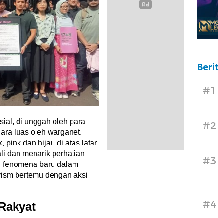
Beri
#1
sial, di unggah oleh para
#2
cara luas oleh warganet.
pink dan hijau di atas latar
i dan menarik perhatian
#3
ai fenomena baru dalam
tivism bertemu dengan aksi
#4
 Rakyat