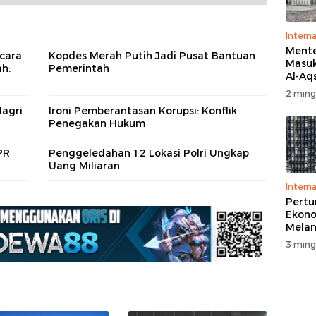
Interna
Menter
cara
Kopdes Merah Putih Jadi Pusat Bantuan
Masuk
ah:
Pemerintah
Al-Aq
Massa
2 ming
Ritua
agri
Ironi Pemberantasan Korupsi: Konflik
Penga
Penegakan Hukum
PR
Penggeledahan 12 Lokasi Polri Ungkap
Uang Miliaran
Interna
Pert
Ekono
Melam
Perse
3 ming