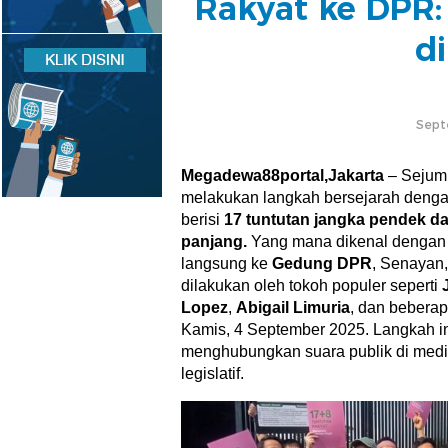
Rakyat ke DPR:
d
Sept
Megadewa88portal,Jakarta
– Sejum
melakukan langkah bersejarah den
berisi
17 tuntutan jangka pendek da
panjang.
Yang mana dikenal denga
langsung ke
Gedung DPR
, Senayan,
dilakukan oleh tokoh populer seperti
Lopez
,
Abigail Limuria
, dan beberap
Kamis, 4 September 2025. Langkah in
menghubungkan suara publik di medi
legislatif.