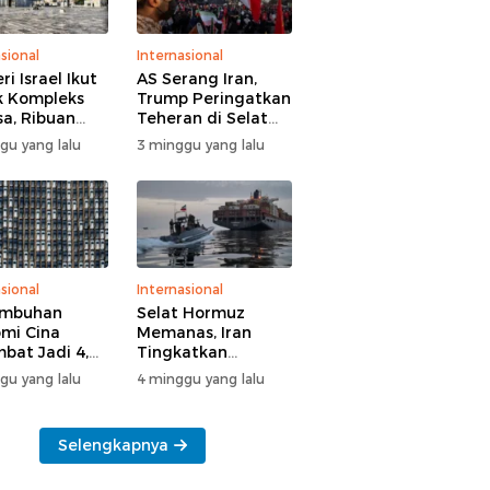
sional
Internasional
i Israel Ikut
AS Serang Iran,
 Kompleks
Trump Peringatkan
sa, Ribuan
Teheran di Selat
 Yahudi Gelar
Hormuz
gu yang lalu
3 minggu yang lalu
l di Tengah
manan Polisi
sional
Internasional
umbuhan
Selat Hormuz
mi Cina
Memanas, Iran
bat Jadi 4,3
Tingkatkan
n
Tekanan ke AS
gu yang lalu
4 minggu yang lalu
Selengkapnya