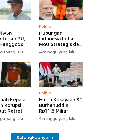
Politik
i ASN
Hubungan
terian PU,
Indonesia India:
 Hanggodo
MoU Strategis dan
larifikasi
Tantangan Baru
gu yang lalu
4 minggu yang lalu
Politik
bab Kepala
Harta Kekayaan ST
h Korupsi
Burhanuddin
Ikut Retret
Rp11,8 Miliar
gu yang lalu
4 minggu yang lalu
Selengkapnya