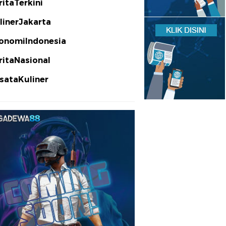
ritaTerkini
linerJakarta
onomiIndonesia
ritaNasional
sataKuliner