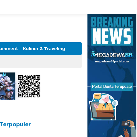
tainment
Kuliner & Traveling
Terpopuler