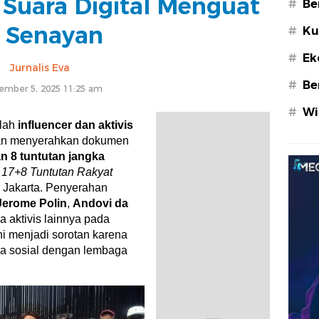
 Suara Digital Menguat
#
Be
i Senayan
#
Ku
#
Ek
Jurnalis Eva
#
Be
ember 5, 2025 11:25 am
#
Wi
lah
influencer dan aktivis
gan menyerahkan dokumen
n 8 tuntutan jangka
n
17+8 Tuntutan Rakyat
 Jakarta. Penyerahan
Jerome Polin
,
Andovi da
a aktivis lainnya pada
i menjadi sorotan karena
a sosial dengan lembaga