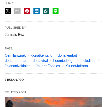
SHARE
PUBLISHED BY
Jurnalis Eva
TAGS:
CemilanEnak
donatkentang
donatlembut
donatrumahan
donatviral
hoomiedough
infokuliner
JajananKekinian
JakartaFoodies
KulinerJakarta
7 BULAN AGO
RELATED POST