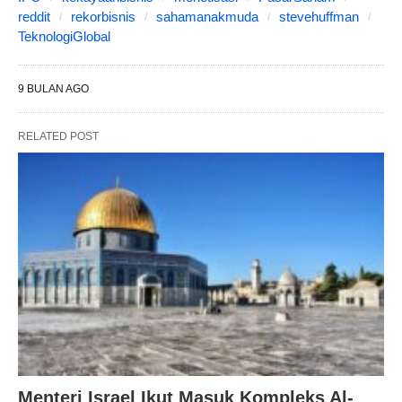
reddit
rekorbisnis
sahamanakmuda
stevehuffman
TeknologiGlobal
9 BULAN AGO
RELATED POST
Menteri Israel Ikut Masuk Kompleks Al-