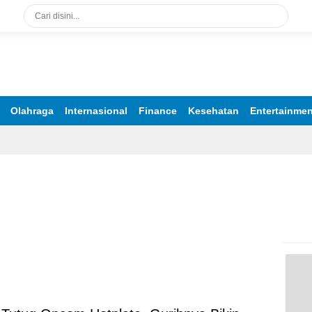
 Terpercaya
Olahraga
Internasional
Finance
Kesehatan
Entertainmen