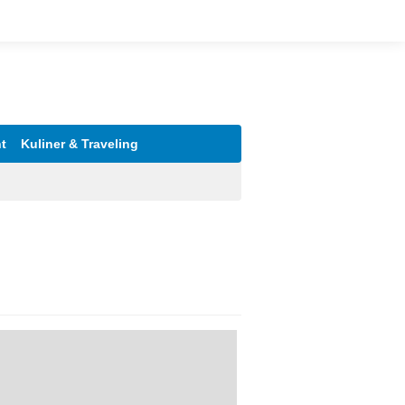
t
Kuliner & Traveling