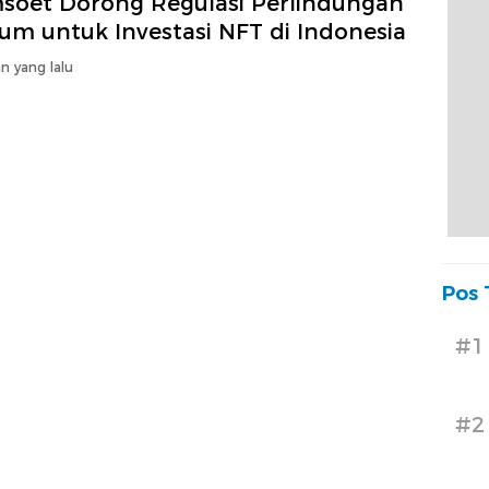
soet Dorong Regulasi Perlindungan
um untuk Investasi NFT di Indonesia
n yang lalu
Pos 
#1
#2