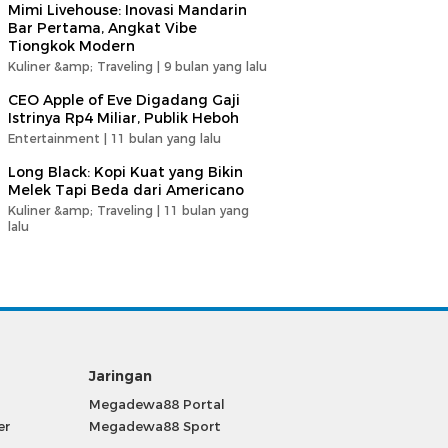
Mimi Livehouse: Inovasi Mandarin
Bar Pertama, Angkat Vibe
Tiongkok Modern
Kuliner &amp; Traveling |
9 bulan yang lalu
CEO Apple of Eve Digadang Gaji
Istrinya Rp4 Miliar, Publik Heboh
Entertainment |
11 bulan yang lalu
Long Black: Kopi Kuat yang Bikin
Melek Tapi Beda dari Americano
Kuliner &amp; Traveling |
11 bulan yang
lalu
Jaringan
Megadewa88 Portal
er
Megadewa88 Sport