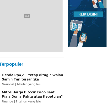
Terpopuler
Denda Rp4,2 T tetap ditagih walau
Samin Tan tersangka
Nasional |
4 bulan yang lalu
Mitos Harga Bitcoin Drop Saat
Piala Dunia: Fakta atau Kebetulan?
Finance |
1 tahun yang lalu