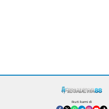
Ikuti kami di