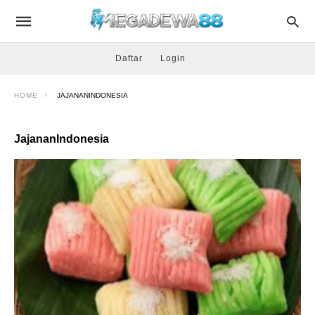
Daftar
Login
HOME
JAJANANINDONESIA
JajananIndonesia