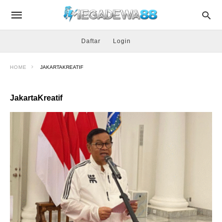
Daftar
Login
HOME
JAKARTAKREATIF
JakartaKreatif