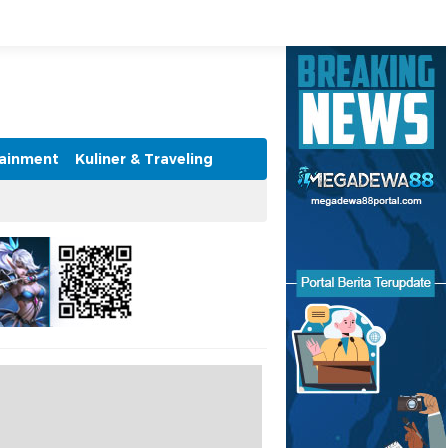
tainment
Kuliner & Traveling