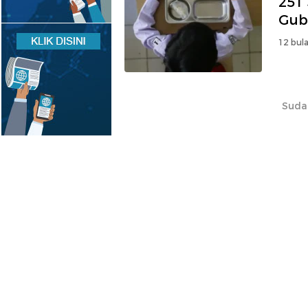
251
Gube
12 bula
Suda