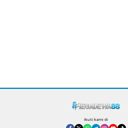
Ikuti kami di