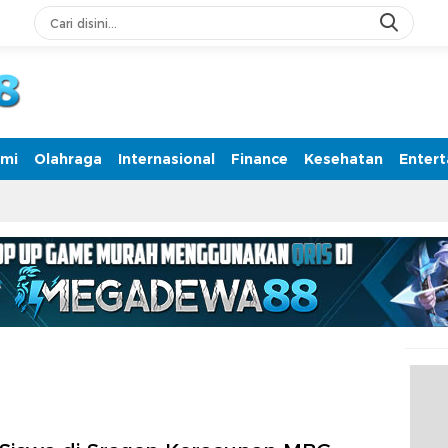
rmasi Terpercaya
mi
Olahraga
Internasional
Finance
Kesehatan
Enter