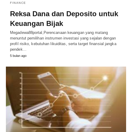
FINANCE
Reksa Dana dan Deposito untuk
Keuangan Bijak
Megadewa88portal,Perencanaan keuangan yang matang
menuntut pemilihan instrumen investasi yang sejalan dengan
profil risiko, kebutuhan likuiditas, serta target finansial jangka
pendek…
5 bulan ago