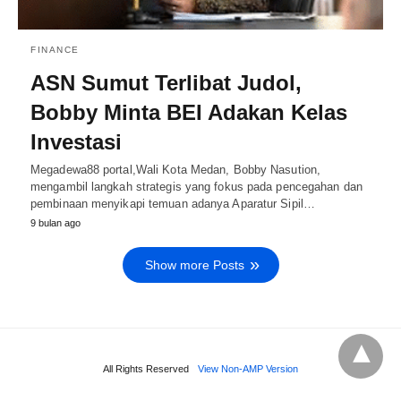
FINANCE
ASN Sumut Terlibat Judol,
Bobby Minta BEI Adakan Kelas
Investasi
Megadewa88 portal,Wali Kota Medan, Bobby Nasution,
mengambil langkah strategis yang fokus pada pencegahan dan
pembinaan menyikapi temuan adanya Aparatur Sipil…
9 bulan ago
Show more Posts
All Rights Reserved
View Non-AMP Version