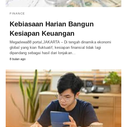
FINANCE
Kebiasaan Harian Bangun
Kesiapan Keuangan
Megadewa88 portal,JAKARTA – Di tengah dinamika ekonomi
global yang kian fluktuatif, kesiapan finansial tidak lagi
dipandang sebagai hasil dari lonjakan…
8 bulan ago