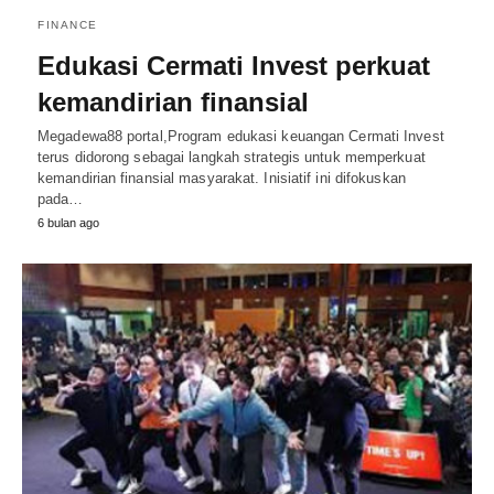
FINANCE
Edukasi Cermati Invest perkuat
kemandirian finansial
Megadewa88 portal,Program edukasi keuangan Cermati Invest
terus didorong sebagai langkah strategis untuk memperkuat
kemandirian finansial masyarakat. Inisiatif ini difokuskan
pada…
6 bulan ago