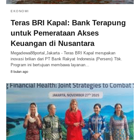
EKONOMI
Teras BRI Kapal: Bank Terapung
untuk Pemerataan Akses
Keuangan di Nusantara
Megadewa88portal,Jakarta - Teras BRI Kapal merupakan
inovasi brilian dari PT Bank Rakyat Indonesia (Persero) Tbk.
Program ini bertujuan membawa layanan…
8 bulan ago