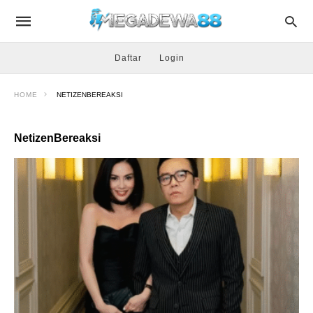
Daftar
Login
HOME
NETIZENBEREAKSI
NetizenBereaksi