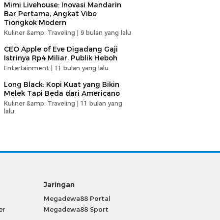
Mimi Livehouse: Inovasi Mandarin
Bar Pertama, Angkat Vibe
Tiongkok Modern
Kuliner &amp; Traveling |
9 bulan yang lalu
CEO Apple of Eve Digadang Gaji
Istrinya Rp4 Miliar, Publik Heboh
Entertainment |
11 bulan yang lalu
Long Black: Kopi Kuat yang Bikin
Melek Tapi Beda dari Americano
Kuliner &amp; Traveling |
11 bulan yang
lalu
Jaringan
Megadewa88 Portal
er
Megadewa88 Sport