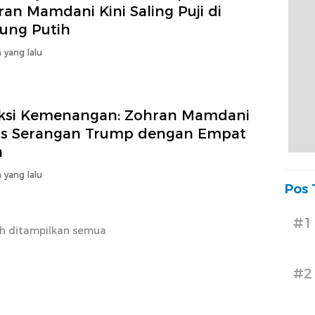
an Mamdani Kini Saling Puji di
ung Putih
 yang lalu
ksi Kemenangan: Zohran Mamdani
as Serangan Trump dengan Empat
a
 yang lalu
Pos 
#1
h ditampilkan semua
#2