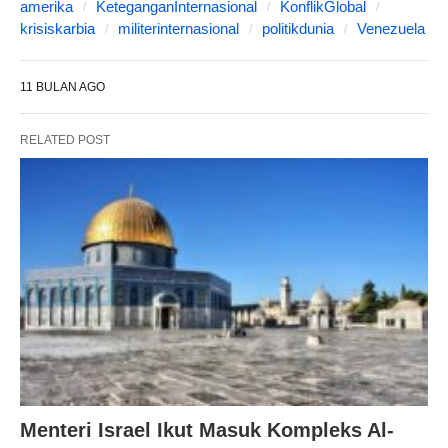
amerika
KeteganganInternasional
KonflikGlobal
krisiskarbia
militerinternasional
politikdunia
Venezuela
11 BULAN AGO
RELATED POST
Menteri Israel Ikut Masuk Kompleks Al-