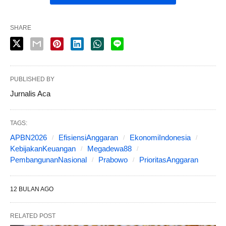
SHARE
PUBLISHED BY
Jurnalis Aca
TAGS:
APBN2026
EfisiensiAnggaran
EkonomiIndonesia
KebijakanKeuangan
Megadewa88
PembangunanNasional
Prabowo
PrioritasAnggaran
12 BULAN AGO
RELATED POST