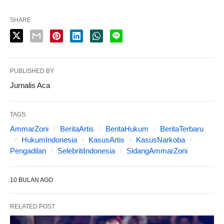
SHARE
PUBLISHED BY
Jurnalis Aca
TAGS:
AmmarZoni
BeritaArtis
BeritaHukum
BeritaTerbaru
HukumIndonesia
KasusArtis
KasusNarkoba
Pengadilan
SelebritiIndonesia
SidangAmmarZoni
10 BULAN AGO
RELATED POST