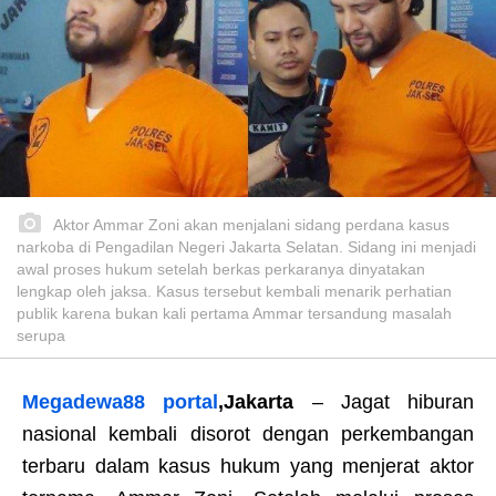
Aktor Ammar Zoni akan menjalani sidang perdana kasus
narkoba di Pengadilan Negeri Jakarta Selatan. Sidang ini menjadi
awal proses hukum setelah berkas perkaranya dinyatakan
lengkap oleh jaksa. Kasus tersebut kembali menarik perhatian
publik karena bukan kali pertama Ammar tersandung masalah
serupa
Megadewa88 portal
,
Jakarta
– Jagat hiburan
nasional kembali disorot dengan perkembangan
terbaru dalam kasus hukum yang menjerat aktor