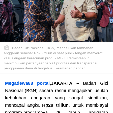
Badan Gizi Nasional (BGN) mengajukan tambahan
anggaran sebesar Rp28 triliun di saat publik tengah menyoroti
kasus dugaan keracunan produk MBG. Permintaan ini
menimbulkan pertanyaan terkait prioritas dan transparansi
penggunaan dana di tengah isu keamanan pangan
Megadewa88 portal
,
JAKARTA –
Badan Gizi
Nasional (BGN) secara resmi mengajukan usulan
kebutuhan anggaran yang sangat signifikan,
mencapai angka
Rp28 triliun
, untuk membiayai
program-programnya di tahun anggaran