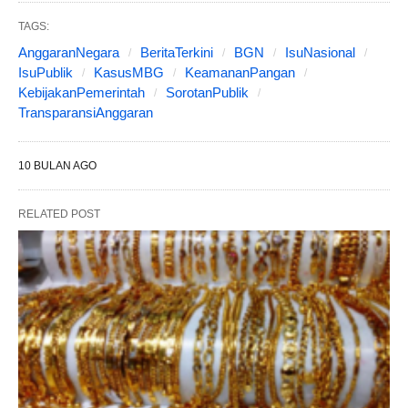
TAGS:
AnggaranNegara
BeritaTerkini
BGN
IsuNasional
IsuPublik
KasusMBG
KeamananPangan
KebijakanPemerintah
SorotanPublik
TransparansiAnggaran
10 BULAN AGO
RELATED POST