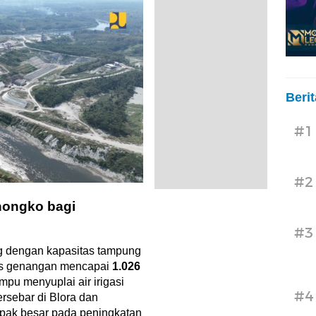
Beri
#1
#2
nongko bagi
#3
 dengan kapasitas tampung
s genangan mencapai
1.026
mpu menyuplai air irigasi
#4
rsebar di Blora dan
mpak besar pada peningkatan