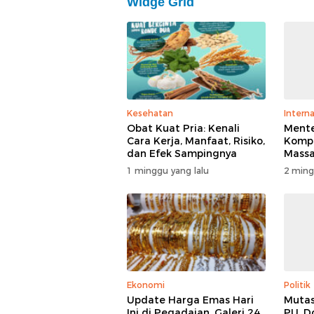
Widge Grid
Kesehatan
Interna
Obat Kuat Pria: Kenali
Mente
Cara Kerja, Manfaat, Risiko,
Kompl
dan Efek Sampingnya
Massa
di T
1 minggu yang lalu
2 ming
Polisi
Ekonomi
Politik
Update Harga Emas Hari
Mutas
Ini di Pegadaian, Galeri 24,
PU, D