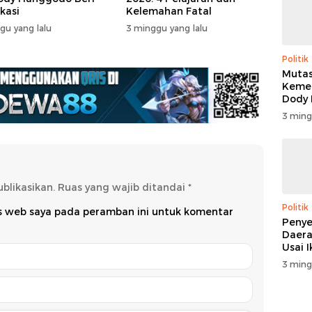
ikasi
Kelemahan Fatal
gu yang lalu
3 minggu yang lalu
Politik
Mutas
Kemen
Dody
Beri K
3 ming
blikasikan.
Ruas yang wajib ditandai
*
Politik
us web saya pada peramban ini untuk komentar
Penye
Daera
Usai 
3 ming