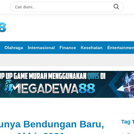
rmasi Terpercaya
Olahraga
Internasional
Finance
Kesehatan
Entertainmen
Punya Bendungan Baru,
Tag 