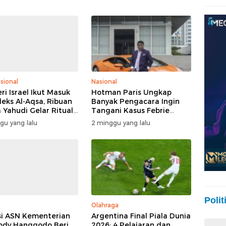
sional
Nasional
ri Israel Ikut Masuk
Hotman Paris Ungkap
eks Al-Aqsa, Ribuan
Banyak Pengacara Ingin
 Yahudi Gelar Ritual
Tangani Kasus Febrie
engah Pengamanan
Adriansyah: Disebut “The
gu yang lalu
2 minggu yang lalu
Dream Case”
Polit
Olahraga
i ASN Kementerian
Argentina Final Piala Dunia
ody Hanggodo Beri
2026: 4 Pelajaran dan