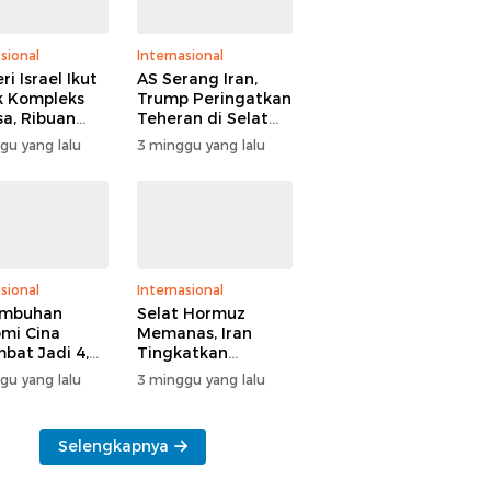
sional
Internasional
i Israel Ikut
AS Serang Iran,
 Kompleks
Trump Peringatkan
sa, Ribuan
Teheran di Selat
 Yahudi Gelar
Hormuz
gu yang lalu
3 minggu yang lalu
l di Tengah
manan Polisi
sional
Internasional
umbuhan
Selat Hormuz
mi Cina
Memanas, Iran
bat Jadi 4,3
Tingkatkan
n
Tekanan ke AS
gu yang lalu
3 minggu yang lalu
Selengkapnya