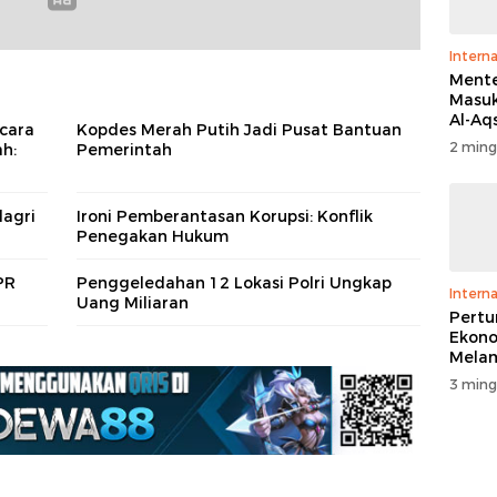
Interna
Menter
Masuk
Al-Aq
cara
Kopdes Merah Putih Jadi Pusat Bantuan
Massa
2 ming
ah:
Pemerintah
Ritua
Penga
agri
Ironi Pemberantasan Korupsi: Konflik
Penegakan Hukum
PR
Penggeledahan 12 Lokasi Polri Ungkap
Interna
Uang Miliaran
Pert
Ekono
Melam
Perse
3 ming