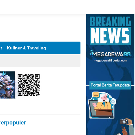
t
Kuliner & Traveling
Terpopuler