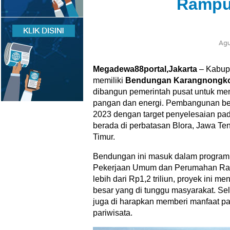
Rampu
Agu
Megadewa88portal,Jakarta
– Kabupa
memiliki
Bendungan Karangnongk
dibangun pemerintah pusat untuk me
pangan dan energi. Pembangunan ben
2023 dengan target penyelesaian pa
berada di perbatasan Blora, Jawa Te
Timur.
Bendungan ini masuk dalam program 
Pekerjaan Umum dan Perumahan Raky
lebih dari Rp1,2 triliun, proyek ini men
besar yang di tunggu masyarakat. Sel
juga di harapkan memberi manfaat pa
pariwisata.