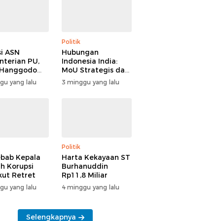
Politik
i ASN
Hubungan
terian PU,
Indonesia India:
 Hanggodo
MoU Strategis dan
larifikasi
Tantangan Baru
gu yang lalu
3 minggu yang lalu
Politik
bab Kepala
Harta Kekayaan ST
h Korupsi
Burhanuddin
Ikut Retret
Rp11,8 Miliar
gu yang lalu
4 minggu yang lalu
Selengkapnya