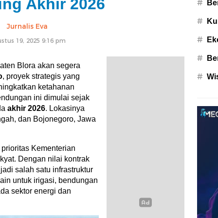
ng Akhir 2026
#
Ber
#
Ku
Jurnalis Eva
#
Ek
stus 19, 2025 9:16 pm
#
Be
ten Blora akan segera
o
, proyek strategis yang
#
Wi
ningkatkan ketahanan
dungan ini dimulai sejak
da
akhir 2026
. Lokasinya
ngah, dan Bojonegoro, Jawa
prioritas Kementerian
at. Dengan nilai kontrak
jadi salah satu infrastruktur
ain untuk irigasi, bendungan
da sektor energi dan