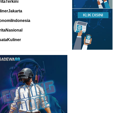
itaTerkini
linerJakarta
onomiIndonesia
ritaNasional
sataKuliner