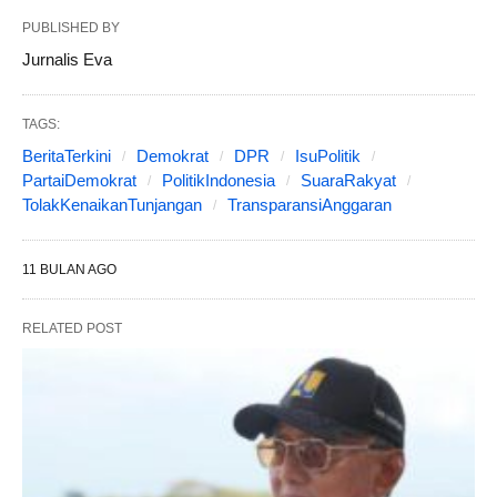
PUBLISHED BY
Jurnalis Eva
TAGS:
BeritaTerkini
Demokrat
DPR
IsuPolitik
PartaiDemokrat
PolitikIndonesia
SuaraRakyat
TolakKenaikanTunjangan
TransparansiAnggaran
11 BULAN AGO
RELATED POST