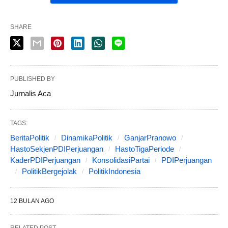
SHARE
PUBLISHED BY
Jurnalis Aca
TAGS:
BeritaPolitik
DinamikaPolitik
GanjarPranowo
HastoSekjenPDIPerjuangan
HastoTigaPeriode
KaderPDIPerjuangan
KonsolidasiPartai
PDIPerjuangan
PolitikBergejolak
PolitikIndonesia
12 BULAN AGO
RELATED POST