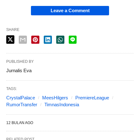
Leave a Comment
SHARE
PUBLISHED BY
Jurnalis Eva
TAGS:
CrystalPalace
MeesHilgers
PremiereLeague
RumorTransfer
TimnasIndonesia
12 BULAN AGO
RELATED POST