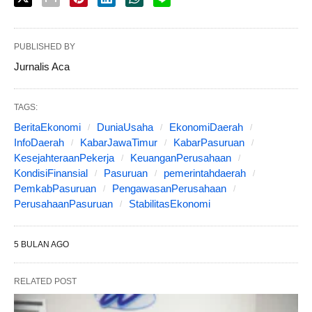
PUBLISHED BY
Jurnalis Aca
TAGS:
BeritaEkonomi
DuniaUsaha
EkonomiDaerah
InfoDaerah
KabarJawaTimur
KabarPasuruan
KesejahteraanPekerja
KeuanganPerusahaan
KondisiFinansial
Pasuruan
pemerintahdaerah
PemkabPasuruan
PengawasanPerusahaan
PerusahaanPasuruan
StabilitasEkonomi
5 BULAN AGO
RELATED POST