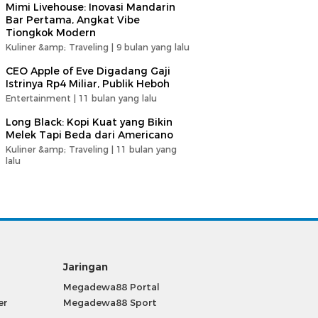
Mimi Livehouse: Inovasi Mandarin
Bar Pertama, Angkat Vibe
Tiongkok Modern
Kuliner &amp; Traveling |
9 bulan yang lalu
CEO Apple of Eve Digadang Gaji
Istrinya Rp4 Miliar, Publik Heboh
Entertainment |
11 bulan yang lalu
Long Black: Kopi Kuat yang Bikin
Melek Tapi Beda dari Americano
Kuliner &amp; Traveling |
11 bulan yang
lalu
Jaringan
Megadewa88 Portal
er
Megadewa88 Sport