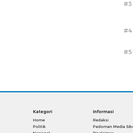
#3
#4
#5
Kategori
Informasi
Home
Redaksi
Politik
Pedoman Media Sib