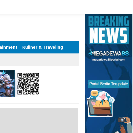
tainment
Kuliner & Traveling