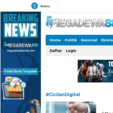
Menu
Megadewa88 Portal
Berita Terbaru Hari Ini dan Info
Home
Politik
Nasional
Ekono
Daftar
Login
#CicilanDigital