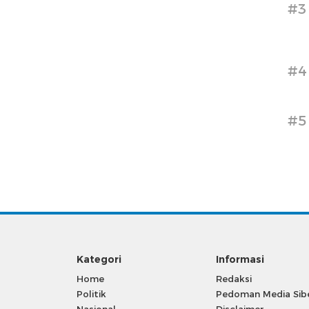
#3
#4
#5
Kategori
Informasi
Home
Redaksi
Politik
Pedoman Media Sib