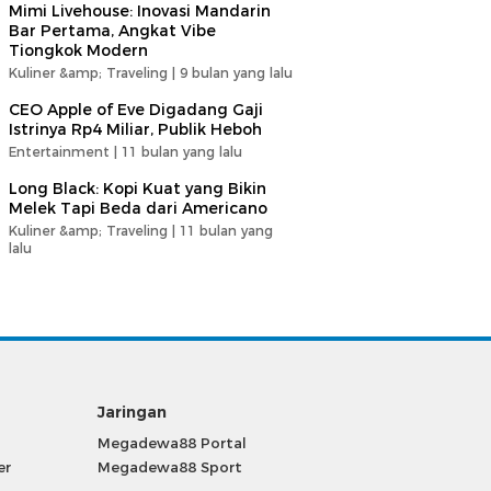
Mimi Livehouse: Inovasi Mandarin
Bar Pertama, Angkat Vibe
Tiongkok Modern
Kuliner &amp; Traveling |
9 bulan yang lalu
CEO Apple of Eve Digadang Gaji
Istrinya Rp4 Miliar, Publik Heboh
Entertainment |
11 bulan yang lalu
Long Black: Kopi Kuat yang Bikin
Melek Tapi Beda dari Americano
Kuliner &amp; Traveling |
11 bulan yang
lalu
Jaringan
Megadewa88 Portal
er
Megadewa88 Sport