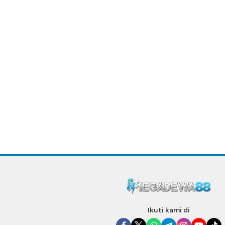
Ikuti kami di