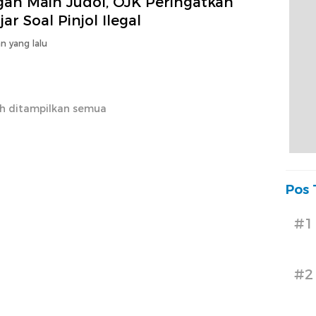
gan Main Judol, OJK Peringatkan
jar Soal Pinjol Ilegal
n yang lalu
h ditampilkan semua
Pos 
#1
#2