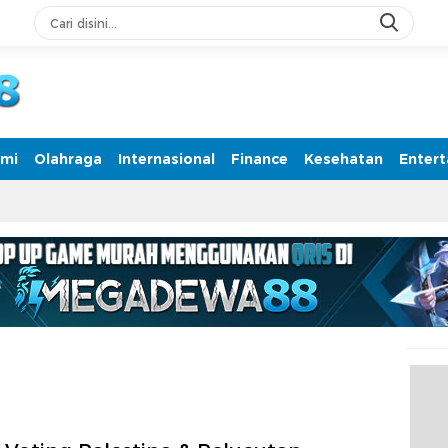
rmasi Terpercaya
mi
Olahraga
Internasional
Finance
Kesehatan
Enter