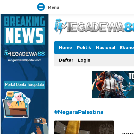
Menu
Megadewa88 Portal
Berita Terbaru Hari Ini dan Info
Home
Politik
Nasional
Ekono
Daftar
Login
#NegaraPalestina