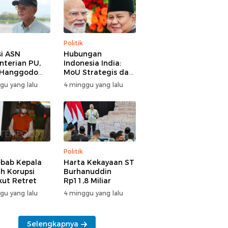
Politik
i ASN
Hubungan
terian PU,
Indonesia India:
 Hanggodo
MoU Strategis dan
larifikasi
Tantangan Baru
gu yang lalu
4 minggu yang lalu
Politik
bab Kepala
Harta Kekayaan ST
h Korupsi
Burhanuddin
Ikut Retret
Rp11,8 Miliar
gu yang lalu
4 minggu yang lalu
Selengkapnya