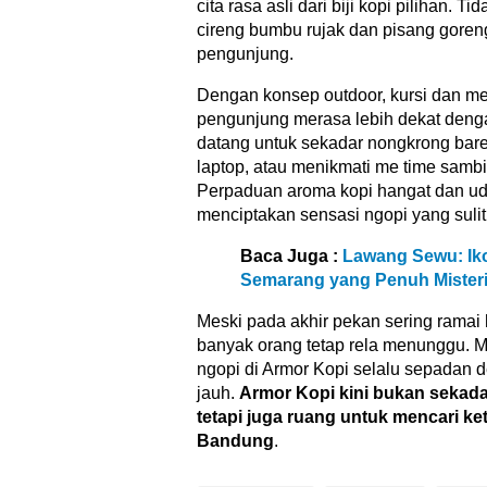
cita rasa asli dari biji kopi pilihan. T
cireng bumbu rujak dan pisang goreng 
pengunjung.
Dengan konsep outdoor, kursi dan m
pengunjung merasa lebih dekat deng
datang untuk sekadar nongkrong bar
laptop, atau menikmati me time samb
Perpaduan aroma kopi hangat dan ud
menciptakan sensasi ngopi yang sulit
Baca Juga :
Lawang Sewu: Ik
Semarang yang Penuh Mister
Meski pada akhir pekan sering ramai 
banyak orang tetap rela menunggu. 
ngopi di Armor Kopi selalu sepadan 
jauh.
Armor Kopi kini bukan sekada
tetapi juga ruang untuk mencari k
Bandung
.