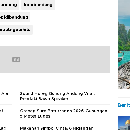
bandung
kopibandung
opidibandung
mpatngopihits
 Ala
Sound Horeg Gunung Andong Viral,
Pendaki Bawa Speaker
Beri
at
Grebeg Sura Baturraden 2026, Gunungan
5 Meter Ludes
Lagi
Makanan Simbol Cinta: 6 Hidangan