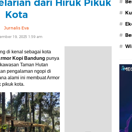
elarian dari Hiruk Pikuk
#
Be
Kota
#
Ku
#
Ek
Jurnalis Eva
#
Be
ember 19, 2025 1:59 am
#
Wi
g di kenal sebagai kota
rmor Kopi Bandung
punya
di kawasan Taman Hutan
rkan pengalaman ngopi di
ana alami ini membuat Armor
 pikuk kota.