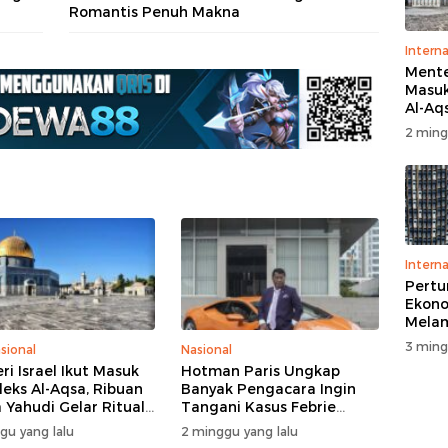
Romantis Penuh Makna
Interna
Menter
Masuk
Al-Aq
Massa
2 ming
Ritua
Penga
Interna
Pert
Ekono
Melam
Perse
3 ming
sional
Nasional
ri Israel Ikut Masuk
Hotman Paris Ungkap
eks Al-Aqsa, Ribuan
Banyak Pengacara Ingin
 Yahudi Gelar Ritual
Tangani Kasus Febrie
engah Pengamanan
Adriansyah: Disebut “The
gu yang lalu
2 minggu yang lalu
Dream Case”