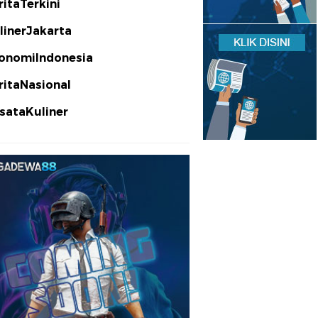
ritaTerkini
linerJakarta
onomiIndonesia
ritaNasional
sataKuliner