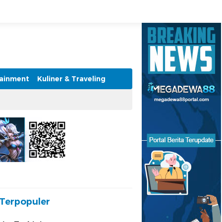
tainment
Kuliner & Traveling
Terpopuler