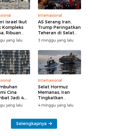
sional
Internasional
i Israel Ikut
AS Serang Iran,
 Kompleks
Trump Peringatkan
sa, Ribuan
Teheran di Selat
 Yahudi Gelar
Hormuz
gu yang lalu
3 minggu yang lalu
l di Tengah
manan Polisi
sional
Internasional
umbuhan
Selat Hormuz
mi Cina
Memanas, Iran
bat Jadi 4,3
Tingkatkan
n
Tekanan ke AS
gu yang lalu
4 minggu yang lalu
Selengkapnya