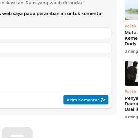
blikasikan.
Ruas yang wajib ditandai
*
us web saya pada peramban ini untuk komentar
Politik
Mutas
Kemen
Dody
Beri K
3 ming
Politik
Penye
Daera
Usai 
4 ming