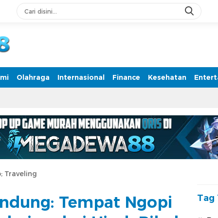
rmasi Terpercaya
mi
Olahraga
Internasional
Finance
Kesehatan
Enter
; Traveling
andung: Tempat Ngopi
Tag 