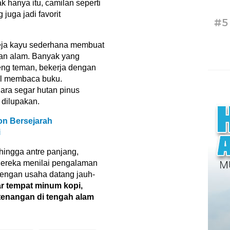
idak hanya itu, camilan seperti
juga jadi favorit
#5
eja kayu sederhana membuat
an alam. Banyak yang
eng teman, bekerja dengan
il membaca buku.
ara segar hutan pinus
 dilupakan.
on Bersejarah
i
hingga antre panjang,
Mereka menilai pengalaman
dengan usaha datang jauh-
r tempat minum kopi,
etenangan di tengah alam