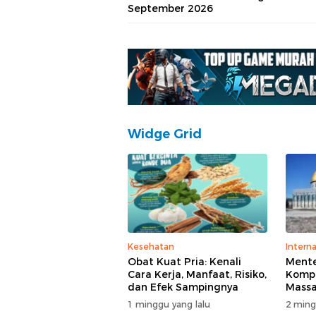
September 2026
Widge Grid
Kesehatan
Interna
Obat Kuat Pria: Kenali
Mente
Cara Kerja, Manfaat, Risiko,
Kompl
dan Efek Sampingnya
Massa
di T
1 minggu yang lalu
2 ming
Polisi