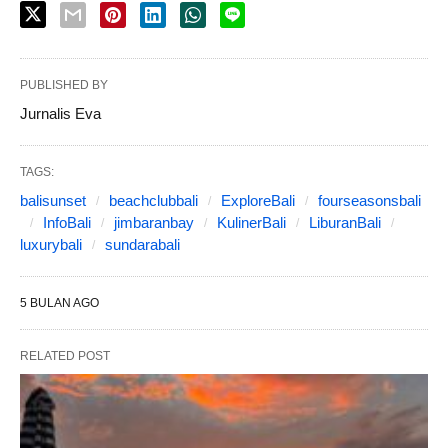
PUBLISHED BY
Jurnalis Eva
TAGS:
balisunset
beachclubbali
ExploreBali
fourseasonsbali
InfoBali
jimbaranbay
KulinerBali
LiburanBali
luxurybali
sundarabali
5 BULAN AGO
RELATED POST