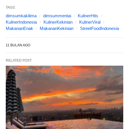
TAGS:
dimsumkakilima
dimsummentai
KulinerHits
KulinerIndonesia
KulinerKekinian
KulinerViral
MakananEnak
MakananKekinian
StreetFoodIndonesia
11 BULAN AGO
RELATED POST