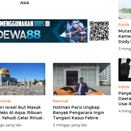
Asia
Politik
Mutas
Kemen
Dody
Beri K
3 ming
Politik
Penye
Daera
sional
Nasional
Usai 
ri Israel Ikut Masuk
Hotman Paris Ungkap
4 ming
eks Al-Aqsa, Ribuan
Banyak Pengacara Ingin
 Yahudi Gelar Ritual
Tangani Kasus Febrie
engah Pengamanan
Adriansyah: Disebut “The
gu yang lalu
2 minggu yang lalu
Dream Case”