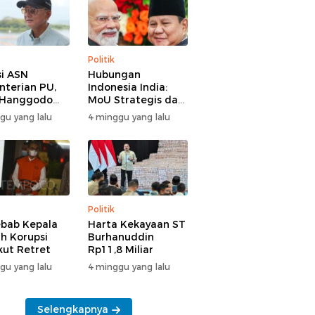
Politik
i ASN
Hubungan
terian PU,
Indonesia India:
 Hanggodo
MoU Strategis dan
larifikasi
Tantangan Baru
gu yang lalu
4 minggu yang lalu
Politik
bab Kepala
Harta Kekayaan ST
h Korupsi
Burhanuddin
Ikut Retret
Rp11,8 Miliar
gu yang lalu
4 minggu yang lalu
Selengkapnya