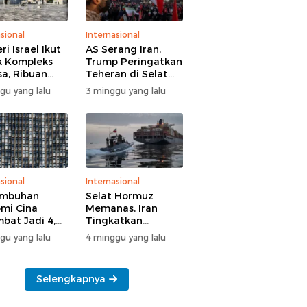
sional
Internasional
i Israel Ikut
AS Serang Iran,
 Kompleks
Trump Peringatkan
sa, Ribuan
Teheran di Selat
 Yahudi Gelar
Hormuz
gu yang lalu
3 minggu yang lalu
l di Tengah
manan Polisi
sional
Internasional
umbuhan
Selat Hormuz
mi Cina
Memanas, Iran
bat Jadi 4,3
Tingkatkan
n
Tekanan ke AS
gu yang lalu
4 minggu yang lalu
Selengkapnya