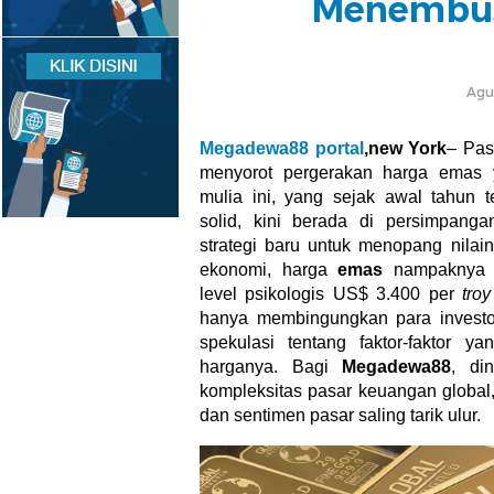
Menembus
Agu
Megadewa88 portal
,new York
– Pas
menyorot pergerakan harga emas 
mulia ini, yang sejak awal tahun 
solid, kini berada di persimpanga
strategi baru untuk menopang nilain
ekonomi, harga
emas
nampaknya k
level psikologis US$ 3.400 per
tro
hanya membingungkan para investo
spekulasi tentang faktor-faktor 
harganya. Bagi
Megadewa88
, di
kompleksitas pasar keuangan global,
dan sentimen pasar saling tarik ulur.