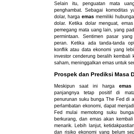
Selain itu, penguatan mata uan
penghambat. Sebagai komoditas y
dolar, harga
emas
memiliki hubungan
dolar. Ketika dolar menguat, ema
pemegang mata uang lain, yang pad
permintaan. Sentimen pasar yang 
peran. Ketika ada tanda-tanda op
konflik atau data ekonomi yang lebi
investor cenderung beralih kembali k
saham, meninggalkan emas untuk se
Prospek dan Prediksi Masa 
Meskipun saat ini harga
emas
t
panjangnya tetap positif di mat
penurunan suku bunga The Fed di ak
perlambatan ekonomi, dapat menjadi 
Fed mulai memotong suku bunga, 
berkurang, dan emas akan kembali 
menarik. Lebih lanjut, ketidakpastia
dan risiko ekonomi yang belum se