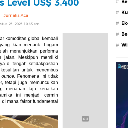
 Level US$ 3.400
#
Be
#
Ku
Jurnalis Aca
#
Ek
stus 25, 2025 10:43 am
#
Be
ar komoditas global kembali
yang kian menarik. Logam
#
Wi
telah menunjukkan performa
n jalan. Meskipun memiliki
ya di tengah ketidakpastian
esulitan untuk menembus
y ounce
. Fenomena ini tidak
r, tetapi juga memunculkan
yang menahan laju kenaikan
namika ini menjadi cermin
 di mana faktor fundamental