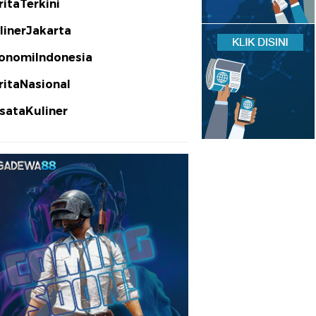
ritaTerkini
linerJakarta
onomiIndonesia
ritaNasional
sataKuliner