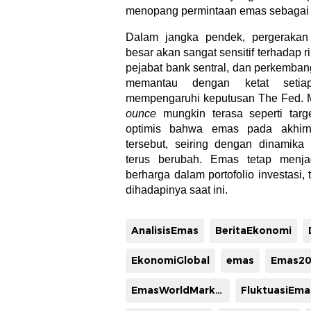
menopang permintaan emas sebagai as
Dalam jangka pendek, pergeraka
besar akan sangat sensitif terhadap r
pejabat bank sentral, dan perkembang
memantau dengan ketat setia
mempengaruhi keputusan The Fed. 
ounce
mungkin terasa seperti targ
optimis bahwa emas pada akhirn
tersebut, seiring dengan dinamik
terus berubah. Emas tetap menja
berharga dalam portofolio investasi,
dihadapinya saat ini.
AnalisisEmas
BeritaEkonomi
EkonomiGlobal
emas
Emas20
EmasWorldMarket
FluktuasiEma