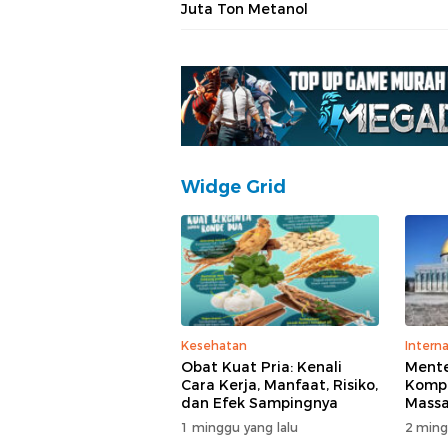
Juta Ton Metanol
Widge Grid
Kesehatan
Interna
Obat Kuat Pria: Kenali
Mente
Cara Kerja, Manfaat, Risiko,
Kompl
dan Efek Sampingnya
Massa
di T
1 minggu yang lalu
2 ming
Polisi