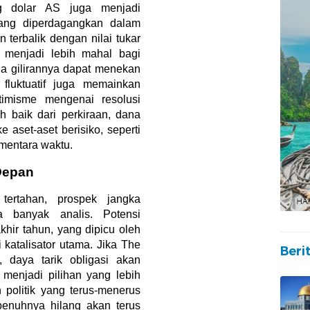
g dolar AS juga menjadi
ang diperdagangkan dalam
 terbalik dengan nilai tukar
s menjadi lebih mahal bagi
a gilirannya dapat menekan
fluktuatif juga memainkan
timisme mengenai resolusi
h baik dari perkiraan, dana
e aset-aset berisiko, seperti
mentara waktu.
Depan
ertahan, prospek jangka
a banyak analis. Potensi
hir tahun, yang dipicu oleh
katalisator utama. Jika The
Beri
daya tarik obligasi akan
menjadi pilihan yang lebih
n politik yang terus-menerus
penuhnya hilang akan terus