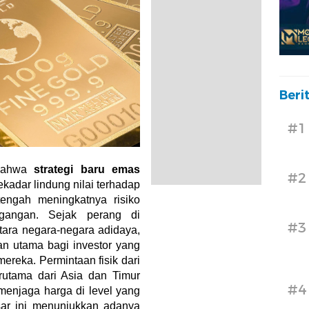
Beri
#1
 bahwa
strategi baru emas
#2
ekadar lindung nilai terhadap
tengah meningkatnya risiko
agangan. Sejak perang di
#3
ntara negara-negara adidaya,
an utama bagi investor yang
ereka. Permintaan fisik dari
erutama dari Asia dan Timur
#4
menjaga harga di level yang
sar ini menunjukkan adanya