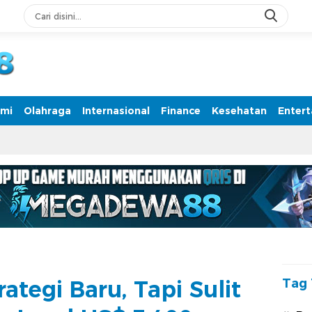
rmasi Terpercaya
mi
Olahraga
Internasional
Finance
Kesehatan
Enter
rategi Baru, Tapi Sulit
Tag 