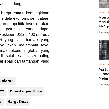
et lindung nilai.
Interna
n harga
emas
kemungkinan
Menter
ilis data ekonomi, pernyataan
Masuk
an geopolitik. Investor akan
Al-Aq
p petunjuk yang dapat
Massa
2 ming
Meskipun US$ 3.400 per
troy
Ritua
Penga
et yang sulit, banyak yang
ya akan melampaui level
a makroekonomi global yang
di salah satu aset paling
 terlepas dari tantangan yang
Interna
Pert
Ekono
Melam
DolarAS
Perse
3 ming
25
EmasLogamMulia
s
HargaEmas