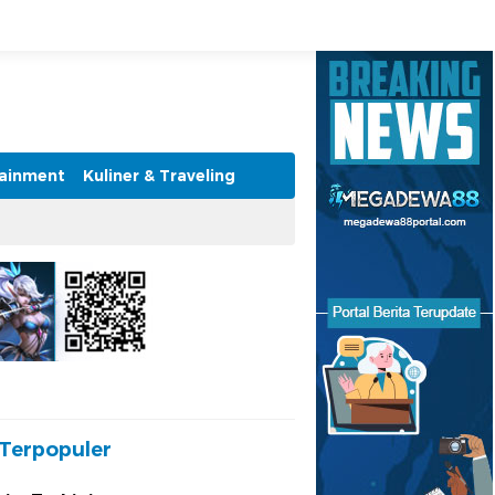
tainment
Kuliner & Traveling
Terpopuler