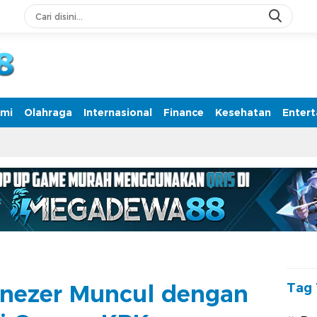
rmasi Terpercaya
mi
Olahraga
Internasional
Finance
Kesehatan
Enter
nezer Muncul dengan
Tag 