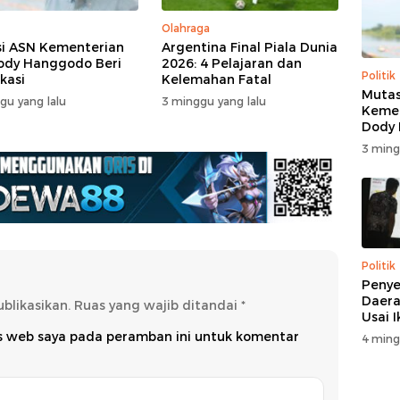
Olahraga
i ASN Kementerian
Argentina Final Piala Dunia
ody Hanggodo Beri
2026: 4 Pelajaran dan
Politik
ikasi
Kelemahan Fatal
Mutas
gu yang lalu
3 minggu yang lalu
Kemen
Dody
Beri K
3 ming
Politik
Penye
Daera
blikasikan.
Ruas yang wajib ditandai
*
Usai 
us web saya pada peramban ini untuk komentar
4 ming