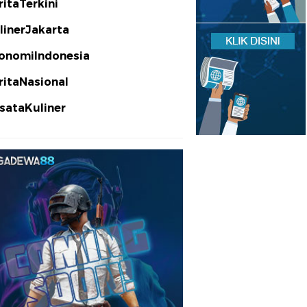
ritaTerkini
linerJakarta
onomiIndonesia
ritaNasional
sataKuliner