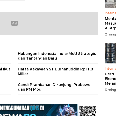
Interna
Menter
Masuk
Al-Aq
Massa
2 ming
Ritua
Penga
Hubungan Indonesia India: MoU Strategis
dan Tantangan Baru
Interna
i Ikut
Harta Kekayaan ST Burhanuddin Rp11,8
Miliar
Pert
Ekono
Melam
Candi Prambanan Dikunjungi Prabowo
Perse
dan PM Modi
3 ming