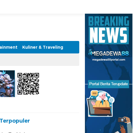
tainment
Kuliner & Traveling
Terpopuler