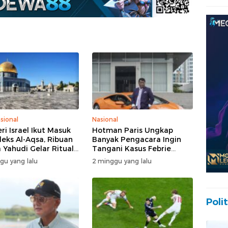
sional
Nasional
ri Israel Ikut Masuk
Hotman Paris Ungkap
eks Al-Aqsa, Ribuan
Banyak Pengacara Ingin
 Yahudi Gelar Ritual
Tangani Kasus Febrie
engah Pengamanan
Adriansyah: Disebut “The
gu yang lalu
2 minggu yang lalu
Dream Case”
Polit