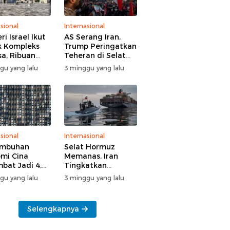
sional
Internasional
i Israel Ikut
AS Serang Iran,
 Kompleks
Trump Peringatkan
sa, Ribuan
Teheran di Selat
 Yahudi Gelar
Hormuz
gu yang lalu
3 minggu yang lalu
l di Tengah
manan Polisi
sional
Internasional
umbuhan
Selat Hormuz
mi Cina
Memanas, Iran
bat Jadi 4,3
Tingkatkan
n
Tekanan ke AS
gu yang lalu
3 minggu yang lalu
Selengkapnya