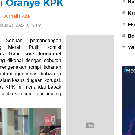
 Oranye KPK
#
Be
#
Ku
Jurnalis Aca
#
Ek
stus 23, 2025 10:19 am
#
Be
 –
Sebuah pemandangan
ng Merah Putih Komisi
#
Wi
pada Rabu sore.
Immanuel
ang dikenal dengan sebutan
 mengenakan rompi tahanan
but mengonfirmasi bahwa ia
dalam kasus dugaan korupsi.
as KPK ini menandai babak
ibatkan figur-figur penting