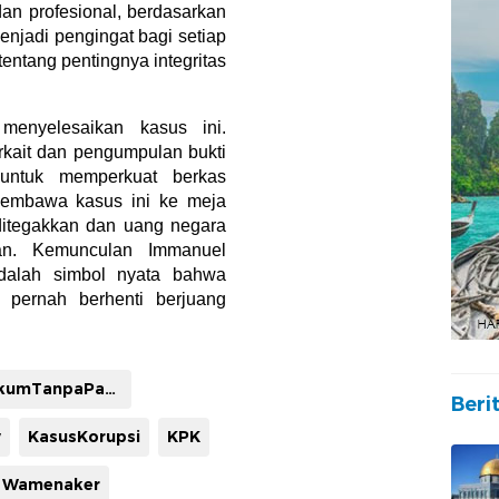
an profesional, berdasarkan
menjadi pengingat bagi setiap
tentang pentingnya integritas
menyelesaikan kasus ini.
rkait dan pengumpulan bukti
untuk memperkuat berkas
membawa kasus ini ke meja
ditegakkan dan uang negara
kan. Kemunculan Immanuel
dalah simbol nyata bahwa
n pernah berhenti berjuang
HukumTanpaPandangan
Beri
w
KasusKorupsi
KPK
Wamenaker