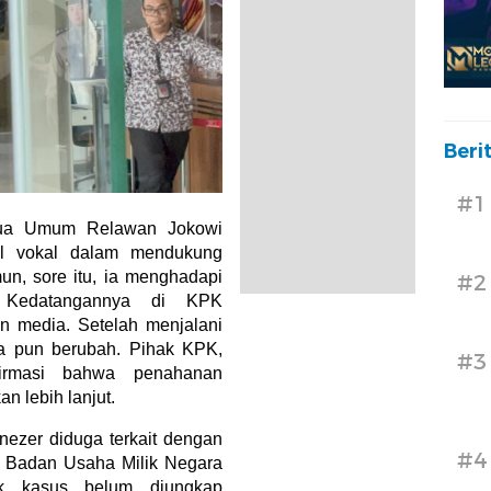
Beri
#1
tua Umum Relawan Jokowi
al vokal dalam mendukung
un, sore itu, ia menghadapi
#2
. Kedatangannya di KPK
n media. Setelah menjalani
ya pun berubah. Pihak KPK,
#3
firmasi bahwa penahanan
n lebih lanjut.
ezer diduga terkait dengan
#4
u Badan Usaha Milik Negara
ik kasus belum diungkap