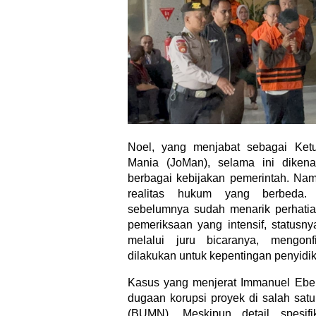
Noel, yang menjabat sebagai Ke
Mania (JoMan), selama ini diken
berbagai kebijakan pemerintah. Nam
realitas hukum yang berbeda
sebelumnya sudah menarik perhatia
pemeriksaan yang intensif, statusn
melalui juru bicaranya, mengon
dilakukan untuk kepentingan penyidika
Kasus yang menjerat Immanuel Eben
dugaan korupsi proyek di salah sat
(BUMN). Meskipun detail spesif