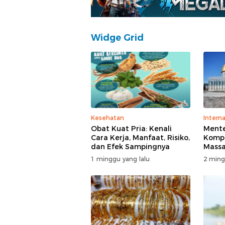
Widge Grid
Kesehatan
Interna
Obat Kuat Pria: Kenali
Mente
Cara Kerja, Manfaat, Risiko,
Kompl
dan Efek Sampingnya
Massa
di T
1 minggu yang lalu
2 ming
Polisi