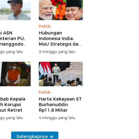
Politik
i ASN
Hubungan
terian PU,
Indonesia India:
 Hanggodo
MoU Strategis dan
larifikasi
Tantangan Baru
gu yang lalu
3 minggu yang lalu
Politik
bab Kepala
Harta Kekayaan ST
h Korupsi
Burhanuddin
Ikut Retret
Rp11,8 Miliar
gu yang lalu
4 minggu yang lalu
Selengkapnya