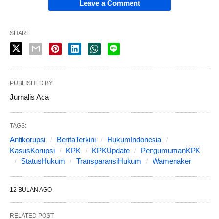
Leave a Comment
SHARE
PUBLISHED BY
Jurnalis Aca
TAGS:
Antikorupsi
BeritaTerkini
HukumIndonesia
KasusKorupsi
KPK
KPKUpdate
PengumumanKPK
StatusHukum
TransparansiHukum
Wamenaker
12 BULAN AGO
RELATED POST