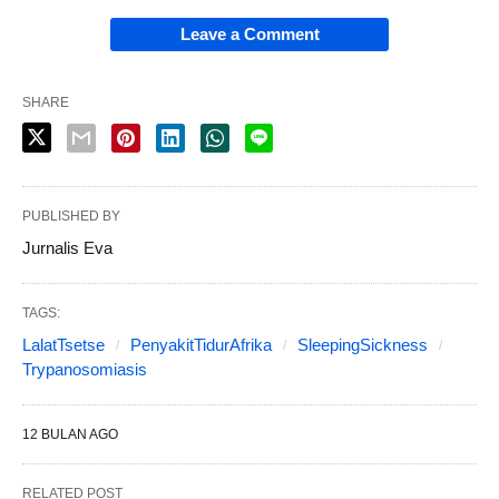
Leave a Comment
SHARE
PUBLISHED BY
Jurnalis Eva
TAGS:
LalatTsetse
PenyakitTidurAfrika
SleepingSickness
Trypanosomiasis
12 BULAN AGO
RELATED POST