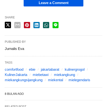
Leave a Comment
SHARE
PUBLISHED BY
Jurnalis Eva
TAGS:
comfortfood
ebie
jakartabarat
kulinergrogol
KulinerJakarta
miebetawi
miekangkung
miekangkungsijangkung
miekental
mielegendaris
8 BULAN AGO
RELATED POST