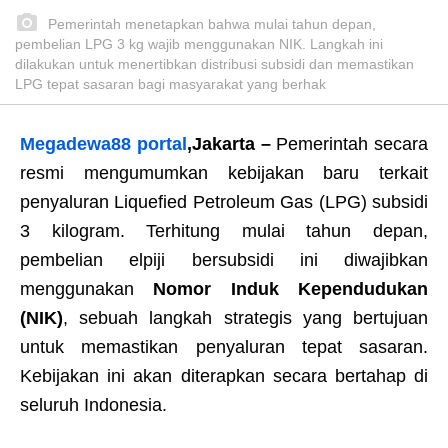
Pemerintah menetapkan bahwa mulai tahun depan,
pembelian LPG 3 kg wajib menggunakan NIK. Langkah ini
dilakukan untuk menertibkan distribusi subsidi dan memastikan
LPG tepat sasaran bagi masyarakat yang berhak
Megadewa88 portal
,
Jakarta
–
Pemerintah secara
resmi mengumumkan kebijakan baru terkait
penyaluran Liquefied Petroleum Gas (LPG) subsidi
3 kilogram. Terhitung mulai tahun depan,
pembelian elpiji bersubsidi ini diwajibkan
menggunakan
Nomor Induk Kependudukan
(NIK)
, sebuah langkah strategis yang bertujuan
untuk memastikan penyaluran tepat sasaran.
Kebijakan ini akan diterapkan secara bertahap di
seluruh Indonesia.