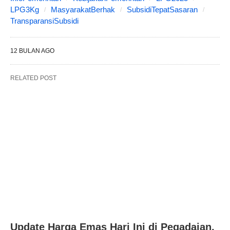
LPG3Kg
MasyarakatBerhak
SubsidiTepatSasaran
TransparansiSubsidi
12 BULAN AGO
RELATED POST
Update Harga Emas Hari Ini di Pegadaian,