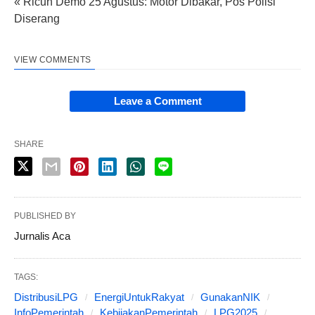
« Ricuh Demo 25 Agustus: Motor Dibakar, Pos Polisi
Diserang
VIEW COMMENTS
Leave a Comment
SHARE
PUBLISHED BY
Jurnalis Aca
TAGS:
DistribusiLPG
EnergiUntukRakyat
GunakanNIK
InfoPemerintah
KebijakanPemerintah
LPG2025