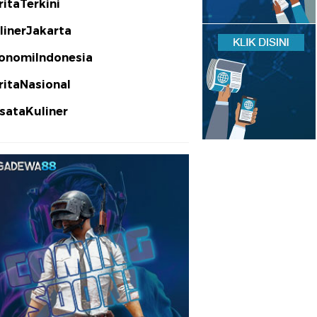
ritaTerkini
linerJakarta
onomiIndonesia
ritaNasional
sataKuliner