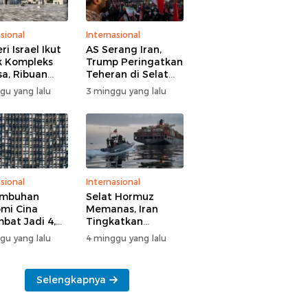
sional
Internasional
i Israel Ikut
AS Serang Iran,
 Kompleks
Trump Peringatkan
sa, Ribuan
Teheran di Selat
 Yahudi Gelar
Hormuz
gu yang lalu
3 minggu yang lalu
l di Tengah
manan Polisi
sional
Internasional
umbuhan
Selat Hormuz
mi Cina
Memanas, Iran
bat Jadi 4,3
Tingkatkan
n
Tekanan ke AS
gu yang lalu
4 minggu yang lalu
Selengkapnya