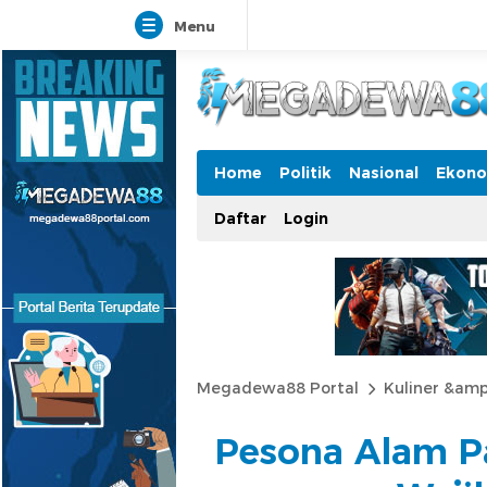
Menu
Megadewa88 Portal
Berita Terbaru Hari Ini dan Info
Home
Politik
Nasional
Ekono
Daftar
Login
Megadewa88 Portal
Kuliner &amp
Pesona Alam P