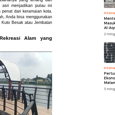
 asri menjadikan pulau ini
 penat dari keramaian kota.
Interna
dah, Anda bisa menggunakan
Menter
 Kuto Besak atau Jembatan
Masuk
Al-Aq
Massa
2 ming
Ritua
 Rekreasi Alam yang
Penga
Interna
Pert
Ekono
Melam
Perse
3 ming