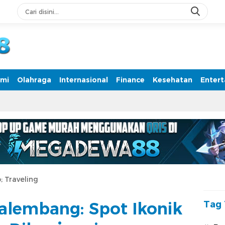
rmasi Terpercaya
mi
Olahraga
Internasional
Finance
Kesehatan
Enter
; Traveling
alembang: Spot Ikonik
Tag 