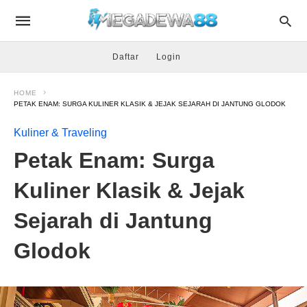
Daftar
Login
HOME
PETAK ENAM: SURGA KULINER KLASIK & JEJAK SEJARAH DI JANTUNG GLODOK
Kuliner & Traveling
Petak Enam: Surga
Kuliner Klasik & Jejak
Sejarah di Jantung
Glodok