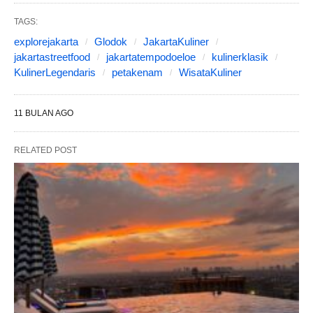
TAGS:
explorejakarta
Glodok
JakartaKuliner
jakartastreetfood
jakartatempodoeloe
kulinerklasik
KulinerLegendaris
petakenam
WisataKuliner
11 BULAN AGO
RELATED POST