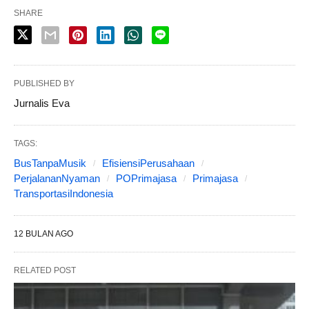
SHARE
PUBLISHED BY
Jurnalis Eva
TAGS:
BusTanpaMusik
EfisiensiPerusahaan
PerjalananNyaman
POPrimajasa
Primajasa
TransportasiIndonesia
12 BULAN AGO
RELATED POST