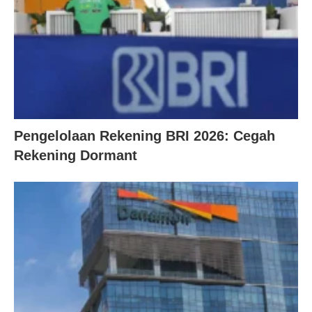
Pengelolaan Rekening BRI 2026: Cegah
Rekening Dormant