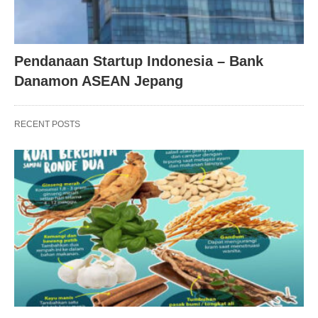
Pendanaan Startup Indonesia – Bank
Danamon ASEAN Jepang
RECENT POSTS