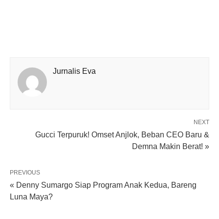
Jurnalis Eva
NEXT
Gucci Terpuruk! Omset Anjlok, Beban CEO Baru &
Demna Makin Berat! »
PREVIOUS
« Denny Sumargo Siap Program Anak Kedua, Bareng
Luna Maya?