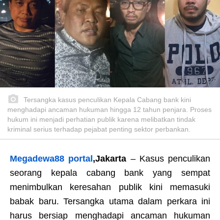
Tersangka kasus penculikan Kepala Cabang bank kini
menghadapi ancaman hukuman hingga 12 tahun penjara. Proses
hukum ini menjadi perhatian publik karena melibatkan tindak
kriminal serius terhadap pejabat penting sektor perbankan.
Megadewa88 portal
,Jakarta
– Kasus penculikan
seorang kepala cabang bank yang sempat
menimbulkan keresahan publik kini memasuki
babak baru. Tersangka utama dalam perkara ini
harus bersiap menghadapi ancaman hukuman