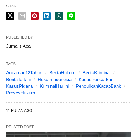
SHARE
PUBLISHED BY
Jurnalis Aca
TAGS:
Ancaman12Tahun
BeritaHukum
BeritaKriminal
BeritaTerkini
HukumIndonesia
KasusPenculikan
KasusPidana
KriminalHariIni
PenculikanKacabBank
ProsesHukum
11 BULAN AGO
RELATED POST