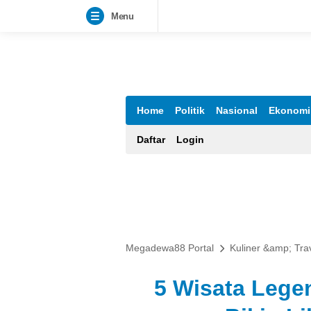
Menu
Megadewa88 Portal
Berita Terbaru Hari Ini dan Informasi
Home
Politik
Nasional
Ekonomi
Daftar
Login
Megadewa88 Portal
Kuliner &amp; Tra
5 Wisata Lege