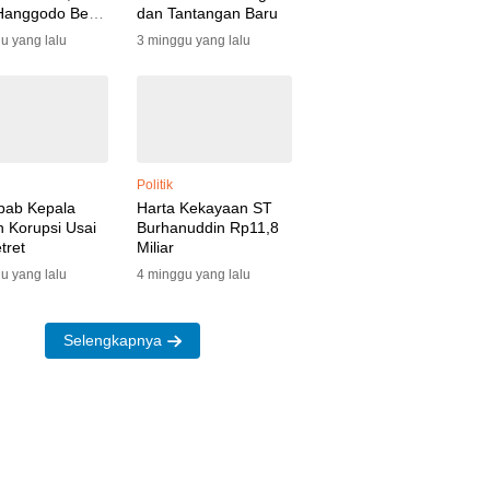
Hanggodo Beri
dan Tantangan Baru
kasi
u yang lalu
3 minggu yang lalu
Politik
bab Kepala
Harta Kekayaan ST
 Korupsi Usai
Burhanuddin Rp11,8
tret
Miliar
u yang lalu
4 minggu yang lalu
Selengkapnya