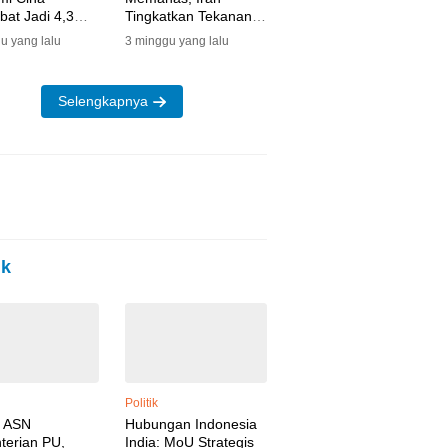
at Jadi 4,3
Tingkatkan Tekanan
n
ke AS
u yang lalu
3 minggu yang lalu
Selengkapnya
ik
Politik
i ASN
Hubungan Indonesia
terian PU,
India: MoU Strategis