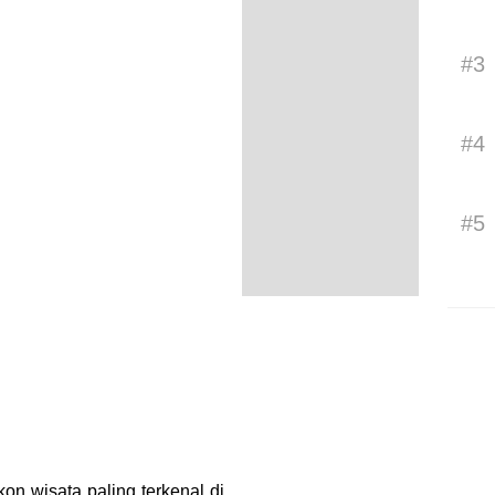
#3
#4
#5
n wisata paling terkenal di