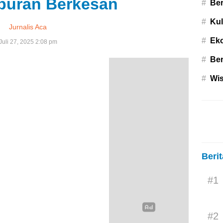
iburan Berkesan
#
Ber
#
Kul
Jurnalis Aca
#
Ek
Juli 27, 2025 2:08 pm
#
Ber
#
Wis
Beri
#1
#2