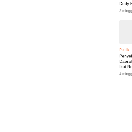
Dody 
Klarifi
3 mingg
Politik
Penye
Daerah
Ikut Re
4 mingg