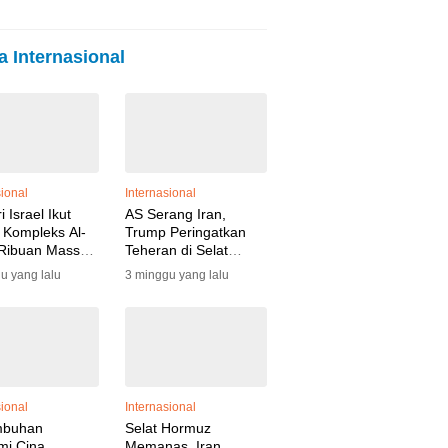
a Internasional
sional
Internasional
 Israel Ikut
AS Serang Iran,
Kompleks Al-
Trump Peringatkan
 Ribuan Massa
Teheran di Selat
 Gelar Ritual di
Hormuz
u yang lalu
3 minggu yang lalu
h Pengamanan
sional
Internasional
mbuhan
Selat Hormuz
mi Cina
Memanas, Iran