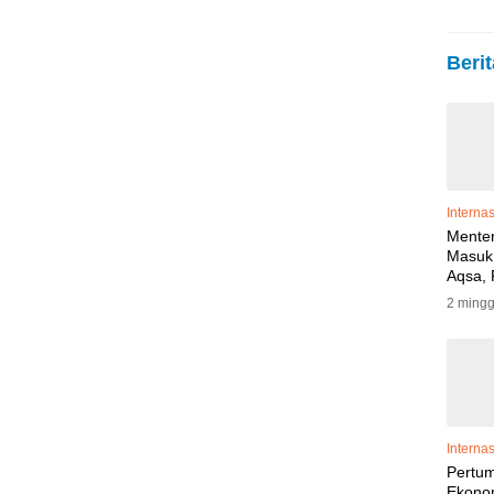
Berit
Interna
Menteri
Masuk 
Aqsa,
Yahudi
2 mingg
Tenga
Polisi
Interna
Pertu
Ekono