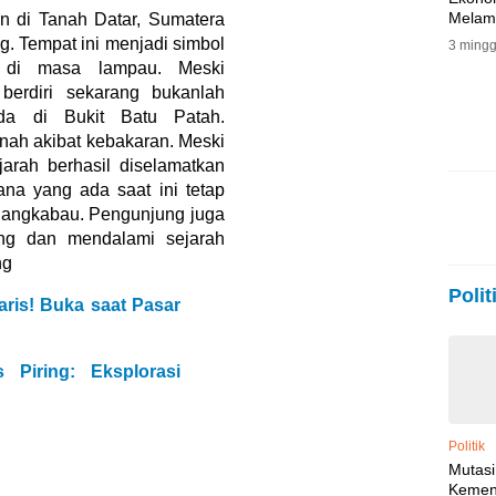
Melamb
an di Tanah Datar, Sumatera
Perse
g. Tempat ini menjadi simbol
3 mingg
g di masa lampau. Meski
erdiri sekarang bukanlah
rada di Bukit Batu Patah.
nah akibat kebakaran. Meski
jarah berhasil diselamatkan
ana yang ada saat ini tetap
nangkabau. Pengunjung juga
ng dan mendalami sejarah
ng
Polit
ris! Buka saat Pasar
 Piring: Eksplorasi
Politik
Mutas
Kemen