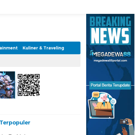
tainment
Kuliner & Traveling
Terpopuler