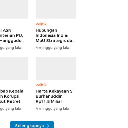
Politik
i ASN
Hubungan
terian PU,
Indonesia India:
 Hanggodo
MoU Strategis dan
larifikasi
Tantangan Baru
gu yang lalu
4 minggu yang lalu
Politik
bab Kepala
Harta Kekayaan ST
h Korupsi
Burhanuddin
Ikut Retret
Rp11,8 Miliar
gu yang lalu
4 minggu yang lalu
Selengkapnya