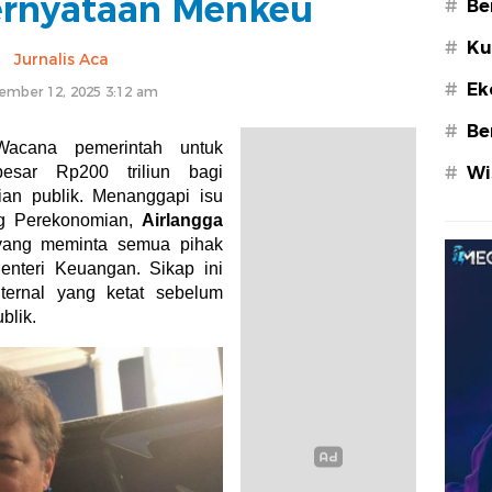
rnyataan Menkeu
#
Be
#
Ku
Jurnalis Aca
#
Ek
ember 12, 2025 3:12 am
#
Be
cana pemerintah untuk
esar Rp200 triliun bagi
#
Wi
ian publik. Menanggapi isu
ang Perekonomian,
Airlangga
yang meminta semua pihak
enteri Keuangan. Sikap ini
ternal yang ketat sebelum
ublik.