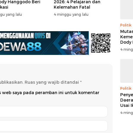
ody Hanggodo Beri
2026: 4 Pelajaran dan
ikasi
Kelemahan Fatal
gu yang lalu
4 minggu yang lalu
Politik
Mutas
Kemen
Dody
Beri K
4 ming
blikasikan.
Ruas yang wajib ditandai
*
Politik
us web saya pada peramban ini untuk komentar
Penye
Daera
Usai 
4 ming