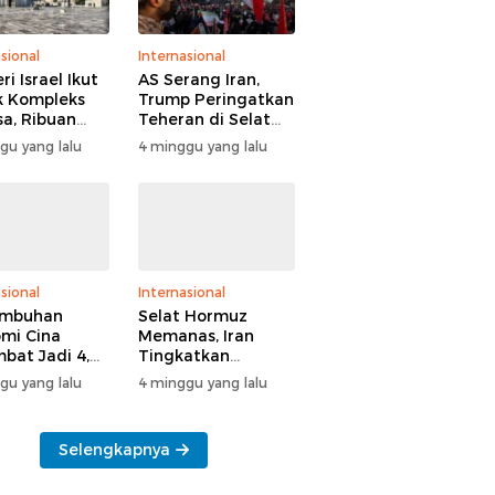
sional
Internasional
i Israel Ikut
AS Serang Iran,
 Kompleks
Trump Peringatkan
sa, Ribuan
Teheran di Selat
 Yahudi Gelar
Hormuz
gu yang lalu
4 minggu yang lalu
l di Tengah
manan Polisi
sional
Internasional
umbuhan
Selat Hormuz
mi Cina
Memanas, Iran
bat Jadi 4,3
Tingkatkan
n
Tekanan ke AS
gu yang lalu
4 minggu yang lalu
Selengkapnya