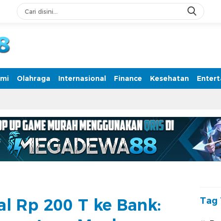
rmasi Terpercaya
mi
Olahraga
Internasional
Finance
Kesehatan
Enter
al Rp 200 T ke Bank:
Tag 