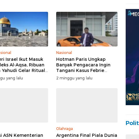
sional
Nasional
ri Israel Ikut Masuk
Hotman Paris Ungkap
eks Al-Aqsa, Ribuan
Banyak Pengacara Ingin
 Yahudi Gelar Ritual
Tangani Kasus Febrie
engah Pengamanan
Adriansyah: Disebut “The
gu yang lalu
2 minggu yang lalu
Dream Case”
Polit
Olahraga
i ASN Kementerian
Argentina Final Piala Dunia