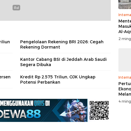
Interna
Menter
Masuk
Al-Aq
Massa
2 ming
iliun
Pengelolaan Rekening BRI 2026: Cegah
Ritua
Rekening Dormant
Penga
Kantor Cabang BSI di Jeddah Arab Saudi
Segera Dibuka
ersen
Kredit Rp 2.575 Triliun, OJK Ungkap
Interna
Potensi Perbankan
Pert
Ekono
Melam
Perse
4 ming