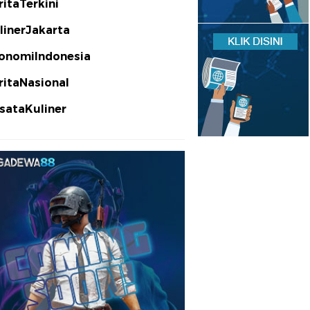
ritaTerkini
linerJakarta
onomiIndonesia
ritaNasional
sataKuliner