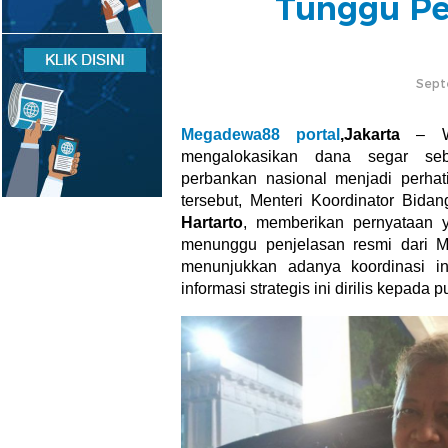
Tunggu Pe
Sept
Megadewa88 portal
,Jakarta
– Wa
mengalokasikan dana segar seb
perbankan nasional menjadi perhat
tersebut, Menteri Koordinator Bid
Hartarto
, memberikan pernyataan 
menunggu penjelasan resmi dari M
menunjukkan adanya koordinasi in
informasi strategis ini dirilis kepada p