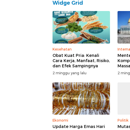
Widge Grid
Kesehatan
Interna
Obat Kuat Pria: Kenali
Mente
Cara Kerja, Manfaat, Risiko,
Kompl
dan Efek Sampingnya
Massa
di T
2 minggu yang lalu
2 ming
Polisi
Ekonomi
Politik
Update Harga Emas Hari
Mutas