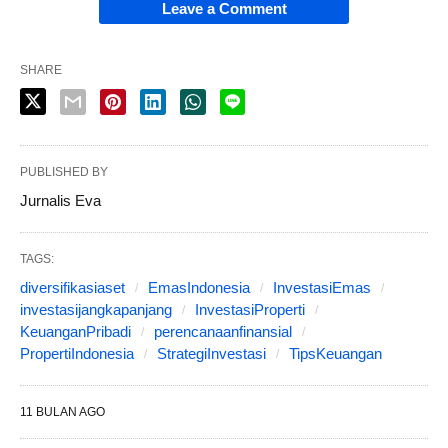
Leave a Comment
SHARE
PUBLISHED BY
Jurnalis Eva
TAGS:
diversifikasiaset
EmasIndonesia
InvestasiEmas
investasijangkapanjang
InvestasiProperti
KeuanganPribadi
perencanaanfinansial
PropertiIndonesia
StrategiInvestasi
TipsKeuangan
11 BULAN AGO