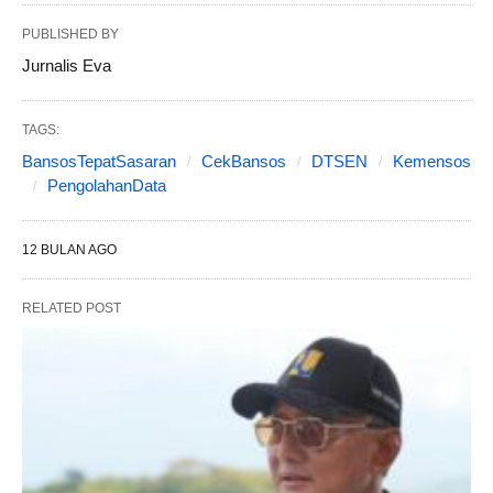
PUBLISHED BY
Jurnalis Eva
TAGS:
BansosTepatSasaran
CekBansos
DTSEN
Kemensos
PengolahanData
12 BULAN AGO
RELATED POST