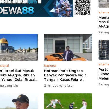
Interna
Menter
Masuk
Al-Aq
Massa
2 ming
Ritua
Penga
Interna
sional
Nasional
Pert
ri Israel Ikut Masuk
Hotman Paris Ungkap
Ekono
eks Al-Aqsa, Ribuan
Banyak Pengacara Ingin
Melam
 Yahudi Gelar Ritual
Tangani Kasus Febrie
Perse
engah Pengamanan
Adriansyah: Disebut “The
3 ming
gu yang lalu
2 minggu yang lalu
Dream Case”