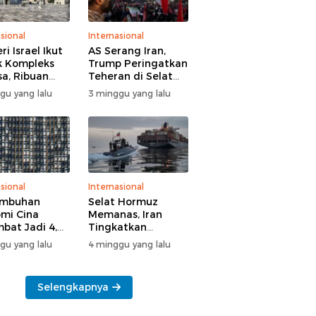
sional
Internasional
i Israel Ikut
AS Serang Iran,
 Kompleks
Trump Peringatkan
sa, Ribuan
Teheran di Selat
 Yahudi Gelar
Hormuz
gu yang lalu
3 minggu yang lalu
l di Tengah
manan Polisi
sional
Internasional
umbuhan
Selat Hormuz
mi Cina
Memanas, Iran
bat Jadi 4,3
Tingkatkan
n
Tekanan ke AS
gu yang lalu
4 minggu yang lalu
Selengkapnya