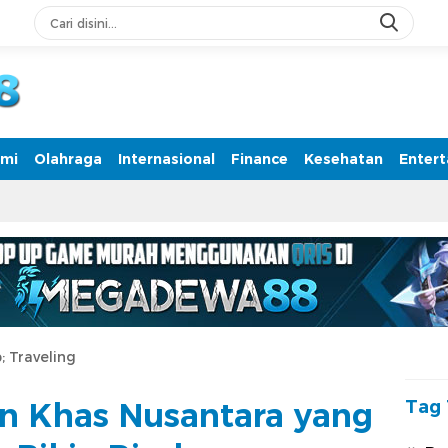
rmasi Terpercaya
mi
Olahraga
Internasional
Finance
Kesehatan
Enter
; Traveling
an Khas Nusantara yang
Tag 