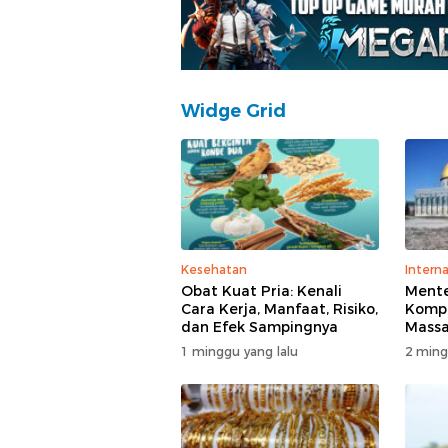
Widge Grid
Kesehatan
Interna
Obat Kuat Pria: Kenali
Mente
Cara Kerja, Manfaat, Risiko,
Kompl
dan Efek Sampingnya
Massa
di T
1 minggu yang lalu
2 ming
Polisi