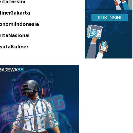
ritaTerkini
linerJakarta
onomiIndonesia
ritaNasional
sataKuliner