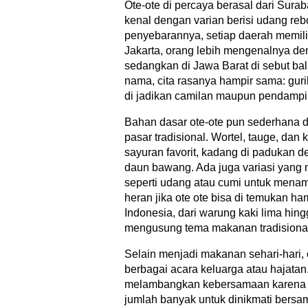
Ote-ote di percaya berasal dari Surab
kenal dengan varian berisi udang re
penyebarannya, setiap daerah memili
Jakarta, orang lebih mengenalnya d
sedangkan di Jawa Barat di sebut ba
nama, cita rasanya hampir sama: guri
di jadikan camilan maupun pendampi
Bahan dasar ote-ote pun sederhana 
pasar tradisional. Wortel, tauge, dan
sayuran favorit, kadang di padukan 
daun bawang. Ada juga variasi yan
seperti udang atau cumi untuk mena
heran jika ote ote bisa di temukan ha
Indonesia, dari warung kaki lima hin
mengusung tema makanan tradisiona
Selain menjadi makanan sehari-hari, o
berbagai acara keluarga atau hajata
melambangkan kebersamaan karena b
jumlah banyak untuk dinikmati bersa