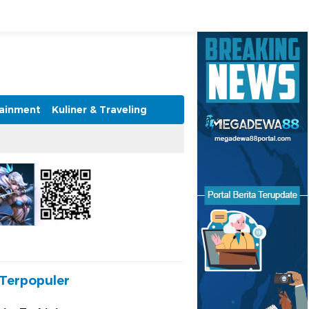
tainment
Kuliner & Traveling
Terpopuler