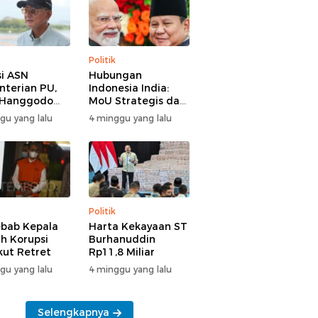
Politik
i ASN
Hubungan
terian PU,
Indonesia India:
 Hanggodo
MoU Strategis dan
larifikasi
Tantangan Baru
gu yang lalu
4 minggu yang lalu
Politik
bab Kepala
Harta Kekayaan ST
h Korupsi
Burhanuddin
Ikut Retret
Rp11,8 Miliar
gu yang lalu
4 minggu yang lalu
Selengkapnya