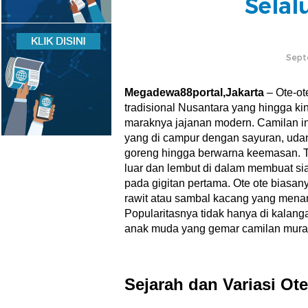
Selal
Sept
Megadewa88portal,Jakarta
– Ote-ot
tradisional Nusantara yang hingga kin
maraknya jajanan modern. Camilan in
yang di campur dengan sayuran, udang k
goreng hingga berwarna keemasan. T
luar dan lembut di dalam membuat si
pada gigitan pertama. Ote ote biasan
rawit atau sambal kacang yang mena
Popularitasnya tidak hanya di kalanga
anak muda yang gemar camilan mura
Sejarah dan Variasi Ote