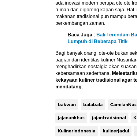
ada inovasi modern berupa ote ote fr
rumah dan digoreng kapan saja. Hal
makanan tradisional pun mampu ber
perkembangan zaman.
Baca Juga :
Bali Terendam Ban
Lumpuh di Beberapa Titik
Bagi banyak orang, ote-ote bukan s
bagian dari identitas kuliner Nusantar
menghadirkan nostalgia akan suasa
kebersamaan sederhana.
Melestarik
kekayaan kuliner tradisional agar t
mendatang.
bakwan
balabala
jajanankhas
jajantradsional
K
KulinerIndonesia
kulinerjadul