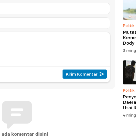
Politik
Mutas
Kemen
Dody
Beri K
3 ming
Politik
Penye
Daera
Usai 
4 ming
 ada komentar disini