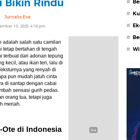
u Bikin Rindu
#
Be
#
Ku
Jurnalis Eva
#
Ek
ember 10, 2025 4:18 pm
#
Be
e adalah salah satu camilan
i tetap bertahan di tengah
#
Wi
i terbuat dari adonan tepung
ecil, atau ikan teri, lalu di
eksturnya yang renyah di
apa pun mudah jatuh cinta
ya di santap dengan cabai
mbah sensasi gurih pedas.
n orang tua, tetapi juga
h meriah.
-Ote di Indonesia