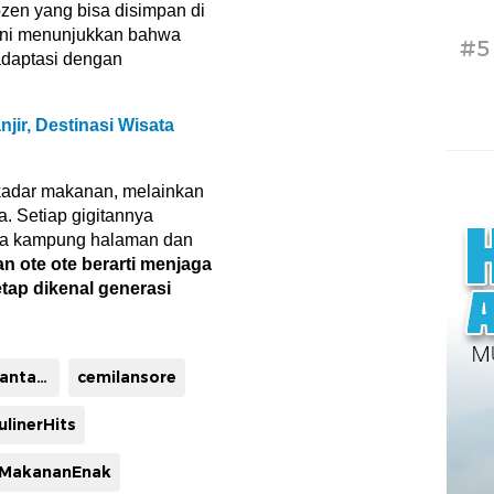
ozen yang bisa disimpan di
 ini menunjukkan bahwa
#5
adaptasi dengan
jir, Destinasi Wisata
ekadar makanan, melainkan
a. Setiap gigitannya
na kampung halaman dan
an ote ote berarti menjaga
etap dikenal generasi
CamilanNusantara
cemilansore
ulinerHits
MakananEnak