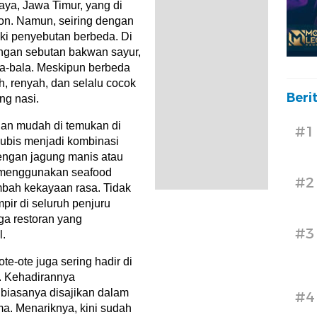
aya, Jawa Timur, yang di
bon. Namun, seiring dengan
ki penyebutan berbeda. Di
engan sebutan bakwan sayur,
la-bala. Meskipun berbeda
h, renyah, dan selalu cocok
Beri
ng nasi.
dan mudah di temukan di
#1
 kubis menjadi kombinasi
dengan jagung manis atau
g menggunakan seafood
#2
mbah kekayaan rasa. Tidak
mpir di seluruh penjuru
gga restoran yang
#3
l.
te-ote juga sering hadir di
n. Kehadirannya
iasanya disajikan dalam
#4
ma. Menariknya, kini sudah