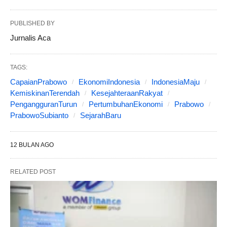
PUBLISHED BY
Jurnalis Aca
TAGS:
CapaianPrabowo
EkonomiIndonesia
IndonesiaMaju
KemiskinanTerendah
KesejahteraanRakyat
PengangguranTurun
PertumbuhanEkonomi
Prabowo
PrabowoSubianto
SejarahBaru
12 BULAN AGO
RELATED POST