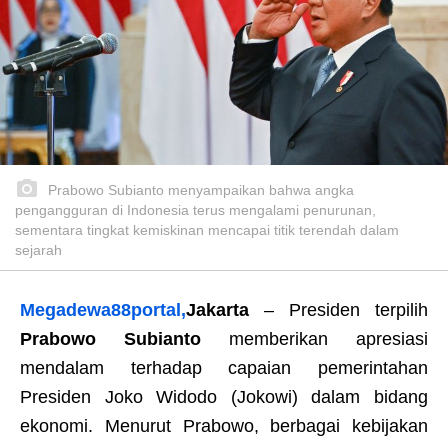
Prabowo Subianto menyampaikan bahwa angka
pengangguran di Indonesia terus mengalami penurunan,
sementara tingkat kemiskinan mencapai titik terendah dalam
sejarah
Megadewa88portal,
Jakarta
– Presiden terpilih
Prabowo Subianto
memberikan apresiasi
mendalam terhadap capaian pemerintahan
Presiden Joko Widodo (Jokowi) dalam bidang
ekonomi. Menurut Prabowo, berbagai kebijakan