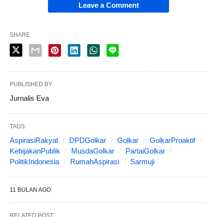
Leave a Comment
SHARE
PUBLISHED BY
Jurnalis Eva
TAGS:
AspirasiRakyat
DPDGolkar
Golkar
GolkarProaktif
KebijakanPublik
MusdaGolkar
PartaiGolkar
PolitikIndonesia
RumahAspirasi
Sarmuji
11 BULAN AGO
RELATED POST