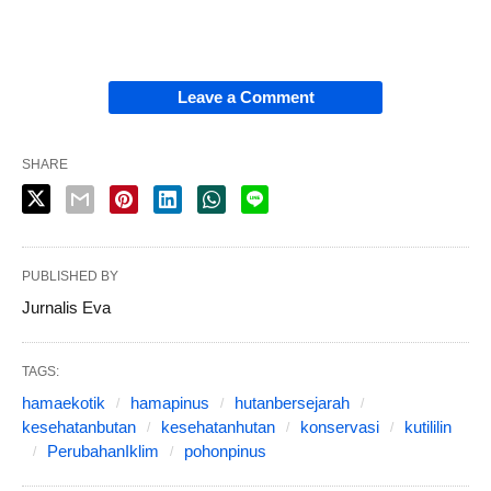
Leave a Comment
SHARE
PUBLISHED BY
Jurnalis Eva
TAGS:
hamaekotik
hamapinus
hutanbersejarah
kesehatanbutan
kesehatanhutan
konservasi
kutililin
PerubahanIklim
pohonpinus