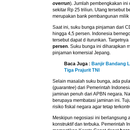
overrun
). Jumlah pembengkakan ini 
sekitar Rp 25 triliun. Utang tersebut 
merupakan bank pembangunan milik 
Saat ini, suku bunga pinjaman dari C
hingga 4,5 persen. Indonesia berneg
tersebut dapat d iturunkan. Targetny
persen
. Suku bunga ini diharapkan 
pinjaman komersial Jepang.
Baca Juga :
Banjir Bandang 
Tiga Prajurit TNI
Selain masalah suku bunga, ada pul
(
guarantee
) dari Pemerintah Indones
jaminan penuh dari APBN negara. Na
berupaya membatasi jaminan ini. Tu
risiko fiskal negara agar tetap terkontr
Meskipun negosiasi ini berlangsung a
konstruktif dan terbuka. Pemerintah 