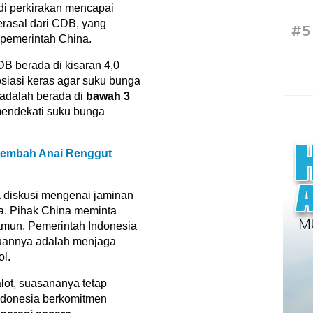
di perkirakan mencapai
berasal dari CDB, yang
#5
pemerintah China.
DB berada di kisaran 4,0
osiasi keras agar suku bunga
a adalah berada di
bawah 3
mendekati suku bunga
Lembah Anai Renggut
a diskusi mengenai jaminan
ia. Pihak China meminta
mun, Pemerintah Indonesia
juannya adalah menjaga
ol.
lot, suasananya tetap
Indonesia berkomitmen