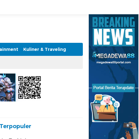
tainment
Kuliner & Traveling
Terpopuler