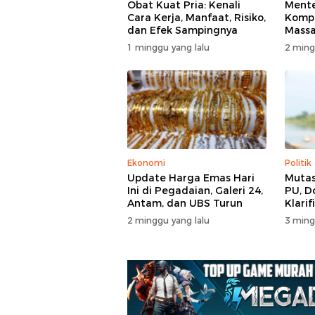
Obat Kuat Pria: Kenali
Mente
Cara Kerja, Manfaat, Risiko,
Kompl
dan Efek Sampingnya
Massa
di T
1 minggu yang lalu
2 ming
Polisi
Ekonomi
Politik
Update Harga Emas Hari
Mutas
Ini di Pegadaian, Galeri 24,
PU, D
Antam, dan UBS Turun
Klarif
2 minggu yang lalu
3 ming