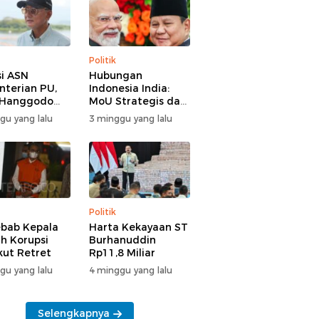
Politik
i ASN
Hubungan
terian PU,
Indonesia India:
 Hanggodo
MoU Strategis dan
larifikasi
Tantangan Baru
gu yang lalu
3 minggu yang lalu
Politik
bab Kepala
Harta Kekayaan ST
h Korupsi
Burhanuddin
Ikut Retret
Rp11,8 Miliar
gu yang lalu
4 minggu yang lalu
Selengkapnya