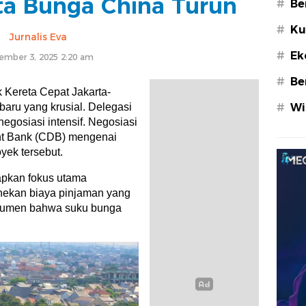
ta Bunga China Turun
#
Be
#
Ku
Jurnalis Eva
#
Ek
ember 3, 2025 2:20 am
#
Be
 Kereta Cepat Jakarta-
ru yang krusial. Delegasi
#
Wi
egosiasi intensif. Negosiasi
nt Bank (CDB) mengenai
yek tersebut.
apkan fokus utama
enekan biaya pinjaman yang
rargumen bahwa suku bunga