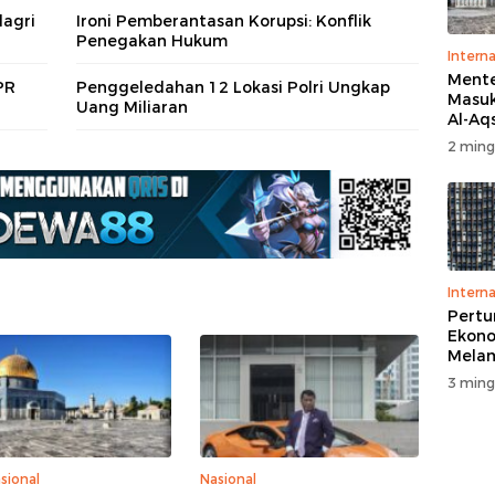
agri
Ironi Pemberantasan Korupsi: Konflik
Penegakan Hukum
Interna
Menter
PR
Penggeledahan 12 Lokasi Polri Ungkap
Masuk
Uang Miliaran
Al-Aq
Massa
2 ming
Ritua
Penga
Interna
Pert
Ekono
Melam
Perse
3 ming
sional
Nasional