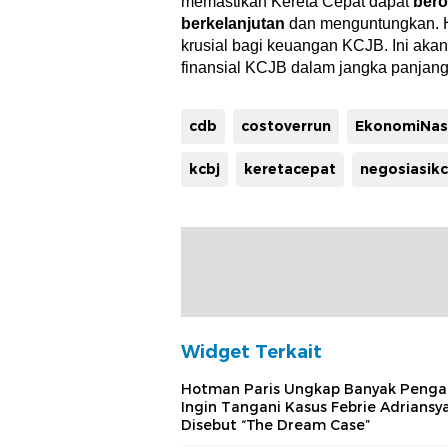
memastikan Kereta Cepat dapat
bero
berkelanjutan
dan menguntungkan. Ha
krusial bagi keuangan KCJB. Ini ak
finansial KCJB dalam jangka panjang
cdb
costoverrun
EkonomiNas
kcbj
keretacepat
negosiasikc
Widget Terkait
Hotman Paris Ungkap Banyak Penga
Ingin Tangani Kasus Febrie Adriansy
Disebut “The Dream Case”