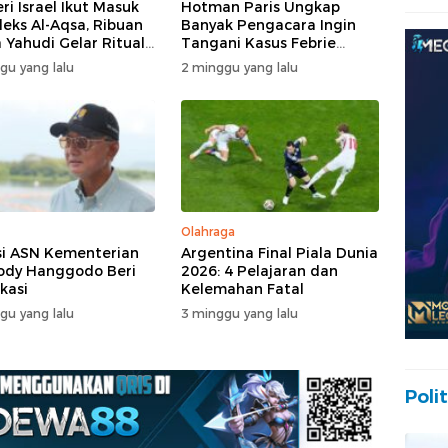
ri Israel Ikut Masuk
Hotman Paris Ungkap
eks Al-Aqsa, Ribuan
Banyak Pengacara Ingin
 Yahudi Gelar Ritual
Tangani Kasus Febrie
engah Pengamanan
Adriansyah: Disebut “The
gu yang lalu
2 minggu yang lalu
Dream Case”
Olahraga
i ASN Kementerian
Argentina Final Piala Dunia
ody Hanggodo Beri
2026: 4 Pelajaran dan
ikasi
Kelemahan Fatal
gu yang lalu
3 minggu yang lalu
Polit