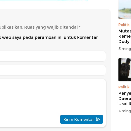
Politik
blikasikan.
Ruas yang wajib ditandai
*
Mutas
Kemen
us web saya pada peramban ini untuk komentar
Dody
Beri K
3 ming
Politik
Penye
Daera
Usai 
4 ming