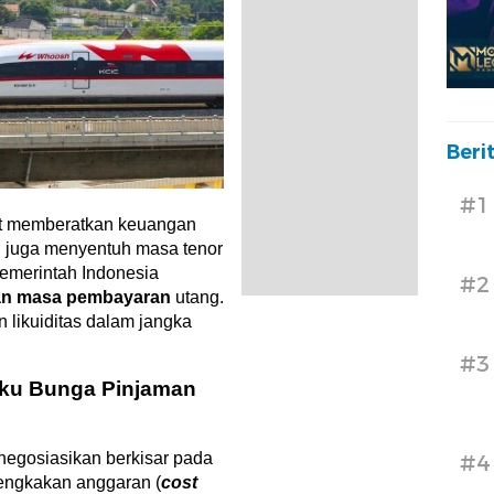
Beri
#1
at memberatkan keuangan
i juga menyentuh masa tenor
Pemerintah Indonesia
#2
an masa pembayaran
utang.
likuiditas dalam jangka
#3
ku Bunga Pinjaman
negosiasikan berkisar pada
#4
engkakan anggaran (
cost