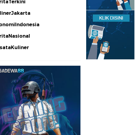
ritaTerkini
linerJakarta
onomiIndonesia
ritaNasional
sataKuliner