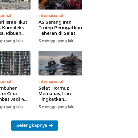
sional
Internasional
i Israel Ikut
AS Serang Iran,
 Kompleks
Trump Peringatkan
sa, Ribuan
Teheran di Selat
 Yahudi Gelar
Hormuz
gu yang lalu
3 minggu yang lalu
l di Tengah
manan Polisi
sional
Internasional
umbuhan
Selat Hormuz
mi Cina
Memanas, Iran
bat Jadi 4,3
Tingkatkan
n
Tekanan ke AS
gu yang lalu
3 minggu yang lalu
Selengkapnya