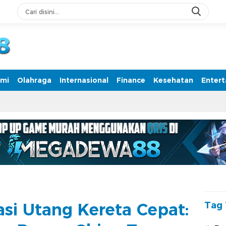
rmasi Terpercaya
mi
Olahraga
Internasional
Finance
Kesehatan
Enter
si Utang Kereta Cepat:
Tag 