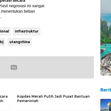
perasi secara
sil negosiasi ini sangat
an menentukan beban
.
ional
infrastruktur
bj
utangchina
Beri
cara
Kopdes Merah Putih Jadi Pusat Bantuan
ah:
Pemerintah