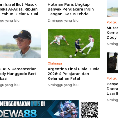
ri Israel Ikut Masuk
Hotman Paris Ungkap
eks Al-Aqsa, Ribuan
Banyak Pengacara Ingin
 Yahudi Gelar Ritual
Tangani Kasus Febrie
engah Pengamanan
Adriansyah: Disebut “The
gu yang lalu
2 minggu yang lalu
Politik
Dream Case”
Mutas
Kemen
Dody
Beri K
3 ming
Olahraga
i ASN Kementerian
Argentina Final Piala Dunia
ody Hanggodo Beri
2026: 4 Pelajaran dan
ikasi
Kelemahan Fatal
Politik
Penye
gu yang lalu
3 minggu yang lalu
Daera
Usai 
4 ming