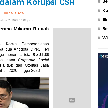
r dalam Korupsi CSR
#
Be
#
Ku
Jurnalis Aca
#
Ek
stus 7, 2025 10:01 pm
rima Miliaran Rupiah
#
Be
#
Wi
Komisi Pemberantasan
a dua Anggota DPR, Heri
uga menerima total
Rp 28,38
psi dana
Corporate Social
a (BI) dan Otoritas Jasa
tahun 2020 hingga 2023.