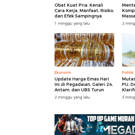
Obat Kuat Pria: Kenali
Mente
Cara Kerja, Manfaat, Risiko,
Kompl
dan Efek Sampingnya
Massa
di T
1 minggu yang lalu
2 ming
Polisi
Ekonomi
Politik
Update Harga Emas Hari
Mutas
Ini di Pegadaian, Galeri 24,
PU, D
Antam, dan UBS Turun
Klarif
2 minggu yang lalu
3 ming