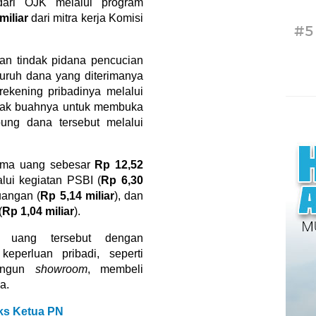
ri OJK melalui program
miliar
dari mitra kerja Komisi
#5
an tindak pidana pencucian
uruh dana yang diterimanya
rekening pribadinya melalui
anak buahnya untuk membuka
ung dana tersebut melalui
rima uang sebesar
Rp 12,52
alui kegiatan PSBI (
Rp 6,30
uangan (
Rp 5,14 miliar
), dan
(
Rp 1,04 miliar
).
 uang tersebut dengan
eperluan pribadi, seperti
bangun
showroom
, membeli
a.
ks Ketua PN