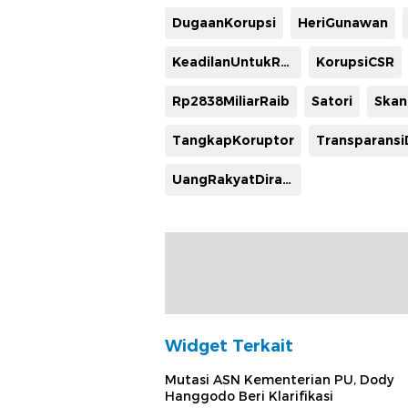
DugaanKorupsi
HeriGunawan
KeadilanUntukRakyat
KorupsiCSR
Rp2838MiliarRaib
Satori
Skan
TangkapKoruptor
UangRakyatDirampok
Widget Terkait
Mutasi ASN Kementerian PU, Dody
Hanggodo Beri Klarifikasi