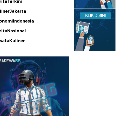
ritaTerkini
linerJakarta
onomiIndonesia
ritaNasional
sataKuliner