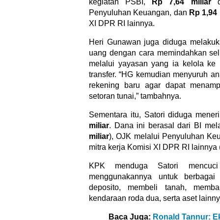
kegiatan PSBI,
Rp 7,64 miliar
da
Penyuluhan Keuangan, dan
Rp 1,94 
XI DPR RI lainnya.
Heri Gunawan juga diduga melakuk
uang dengan cara memindahkan sel
melalui yayasan yang ia kelola ke 
transfer. “HG kemudian menyuruh 
rekening baru agar dapat menamp
setoran tunai,” tambahnya.
Sementara itu, Satori diduga mene
miliar
. Dana ini berasal dari BI mel
miliar
), OJK melalui Penyuluhan Ke
mitra kerja Komisi XI DPR RI lainnya 
KPK menduga Satori mencuci
menggunakannya untuk berbagai k
deposito, membeli tanah, mem
kendaraan roda dua, serta aset lainny
Baca Juga:
Ronald Tannur: E