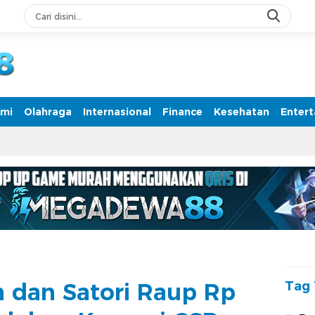
rmasi Terpercaya
mi
Olahraga
Internasional
Finance
Kesehatan
Enter
 dan Satori Raup Rp
Tag 