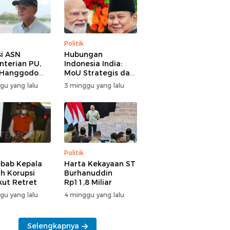
Politik
i ASN
Hubungan
terian PU,
Indonesia India:
 Hanggodo
MoU Strategis dan
larifikasi
Tantangan Baru
gu yang lalu
3 minggu yang lalu
Politik
bab Kepala
Harta Kekayaan ST
h Korupsi
Burhanuddin
Ikut Retret
Rp11,8 Miliar
gu yang lalu
4 minggu yang lalu
Selengkapnya