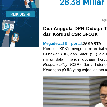
28,38 Milia
Agu
Dua Anggota DPR Diduga Te
dari Korupsi CSR BI-OJK
Megadewa88 portal
,
JAKARTA,
– 
Korupsi (KPK) mengumumkan bahw
Gunawan (HG) dan Satori (ST), did
miliar
dalam kasus dugaan koru
Responsibility
(CSR) Bank Indonesi
Keuangan (OJK) yang terjadi antara 