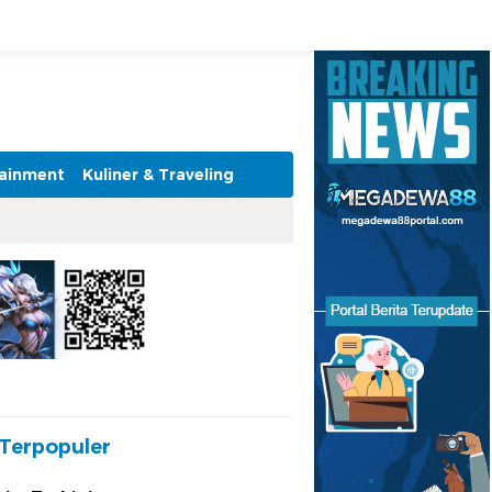
tainment
Kuliner & Traveling
Terpopuler