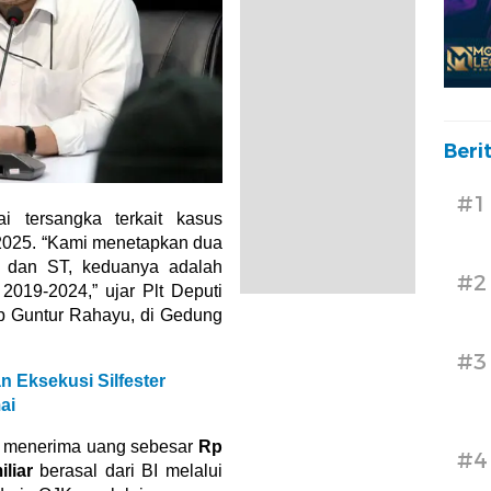
Beri
#1
i tersangka terkait kasus
 2025. “Kami menetapkan dua
G dan ST, keduanya adalah
#2
019-2024,” ujar Plt Deputi
p Guntur Rahayu, di Gedung
#3
 Eksekusi Silfester
ai
a menerima uang sebesar
Rp
#4
liar
berasal dari BI melalui