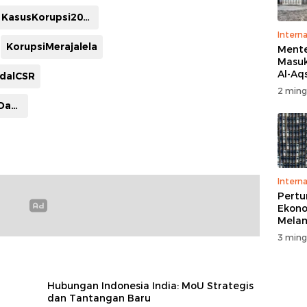
KasusKorupsi2025
Interna
KorupsiMerajalela
Menter
Masuk
Al-Aq
dalCSR
Massa
2 ming
Ritua
TransparansiDana
Penga
Interna
Pert
Ekono
Melam
Perse
3 ming
Hubungan Indonesia India: MoU Strategis
dan Tantangan Baru