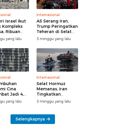
sional
Internasional
i Israel Ikut
AS Serang Iran,
 Kompleks
Trump Peringatkan
sa, Ribuan
Teheran di Selat
 Yahudi Gelar
Hormuz
gu yang lalu
3 minggu yang lalu
l di Tengah
manan Polisi
sional
Internasional
umbuhan
Selat Hormuz
mi Cina
Memanas, Iran
bat Jadi 4,3
Tingkatkan
n
Tekanan ke AS
gu yang lalu
3 minggu yang lalu
Selengkapnya