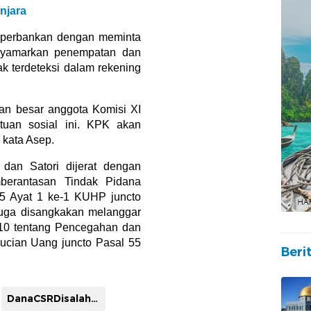
njara
i perbankan dengan meminta
nyamarkan penempatan dan
ak terdeteksi dalam rekening
an besar anggota Komisi XI
uan sosial ini. KPK akan
 kata Asep.
dan Satori dijerat dengan
erantasan Tindak Pidana
55 Ayat 1 ke-1 KUHP juncto
uga disangkakan melanggar
0 tentang Pencegahan dan
ucian Uang juncto Pasal 55
Beri
DanaCSRDisalahgunakan