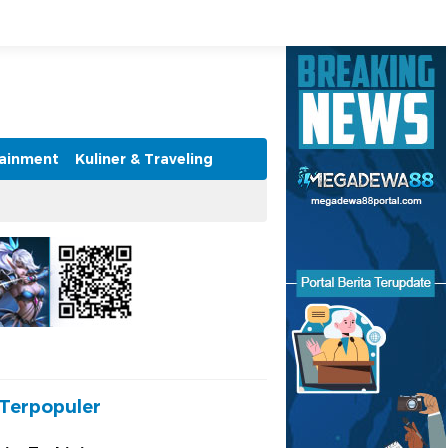
tainment
Kuliner & Traveling
Terpopuler