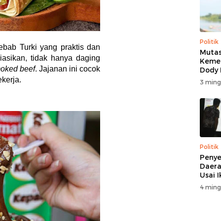
iasikan, tidak hanya daging
oked beef
. Jajanan ini cocok
kerja.
Politik
Mutas
Kemen
Dody
Beri K
3 ming
Politik
Penye
Daera
Usai 
4 ming