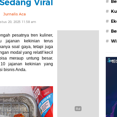
Sedang Viral
#
Be
#
Ku
Jurnalis Aca
#
Ek
stus 20, 2025 11:58 am
#
Be
ngah pesatnya tren kuliner,
 jajanan kekinian terus
#
Wi
anya soal gaya, tetapi juga
gan modal yang relatif kecil
 bisa meraup untung besar.
0 jajanan kekinian yang
si bisnis Anda.