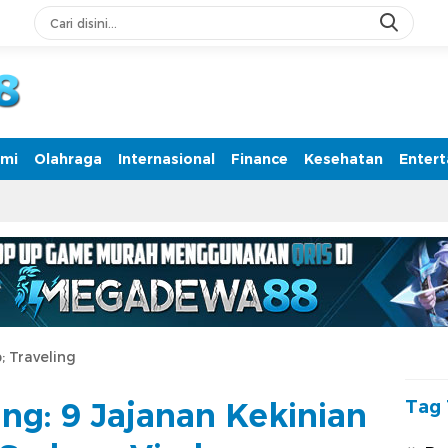
rmasi Terpercaya
mi
Olahraga
Internasional
Finance
Kesehatan
Enter
; Traveling
ng: 9 Jajanan Kekinian
Tag 