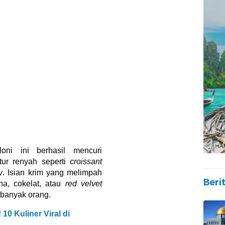
oni ini berhasil mencuri
stur renyah seperti
croissant
y
. Isian krim yang melimpah
ha, cokelat, atau
red velvet
 banyak orang.
10 Kuliner Viral di
Beri