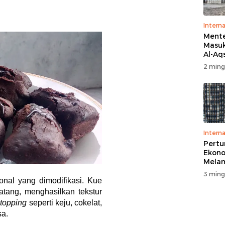
Interna
Menter
Masuk
Al-Aq
Massa
2 ming
Ritua
Penga
ional yang dimodifikasi. Kue
tang, menghasilkan tekstur
Interna
Pert
i
topping
seperti keju, cokelat,
Ekono
sa.
Melam
Perse
3 ming