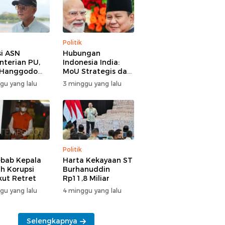
Politik
i ASN
Hubungan
terian PU,
Indonesia India:
 Hanggodo
MoU Strategis dan
larifikasi
Tantangan Baru
gu yang lalu
3 minggu yang lalu
Politik
bab Kepala
Harta Kekayaan ST
h Korupsi
Burhanuddin
Ikut Retret
Rp11,8 Miliar
gu yang lalu
4 minggu yang lalu
Selengkapnya