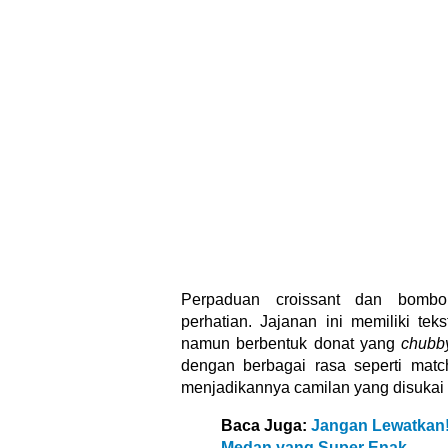
Perpaduan croissant dan bombol
perhatian. Jajanan ini memiliki tek
namun berbentuk donat yang
chubb
dengan berbagai rasa seperti matc
menjadikannya camilan yang disukai
Baca Juga:
Jangan Lewatkan! 
Medan yang Super Enak
3. Kue Balok Lumer