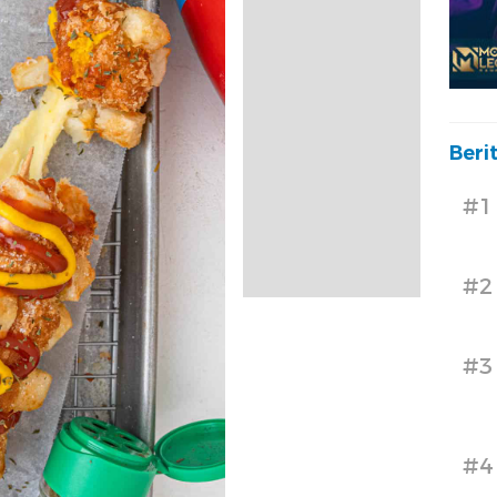
Beri
#1
#2
#3
#4