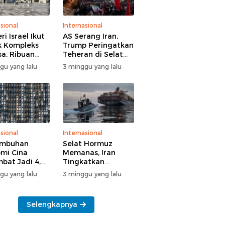
sional
Internasional
i Israel Ikut
AS Serang Iran,
 Kompleks
Trump Peringatkan
sa, Ribuan
Teheran di Selat
 Yahudi Gelar
Hormuz
gu yang lalu
3 minggu yang lalu
l di Tengah
manan Polisi
sional
Internasional
umbuhan
Selat Hormuz
mi Cina
Memanas, Iran
bat Jadi 4,3
Tingkatkan
n
Tekanan ke AS
gu yang lalu
3 minggu yang lalu
Selengkapnya