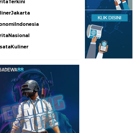
ritaTerkini
linerJakarta
onomiIndonesia
ritaNasional
sataKuliner