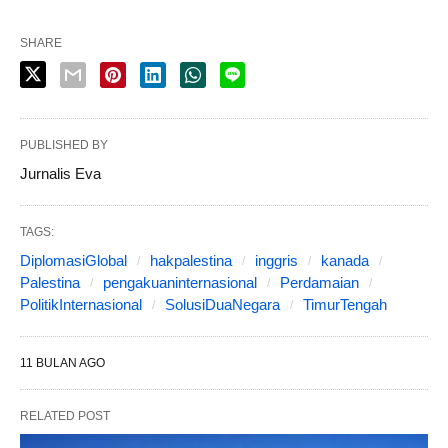
SHARE
PUBLISHED BY
Jurnalis Eva
TAGS:
DiplomasiGlobal
hakpalestina
inggris
kanada
Palestina
pengakuaninternasional
Perdamaian
PolitikInternasional
SolusiDuaNegara
TimurTengah
11 BULAN AGO
RELATED POST